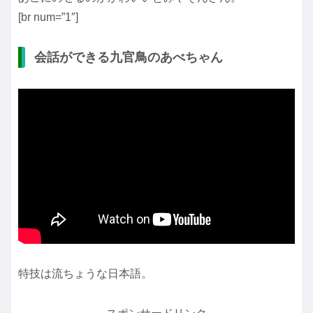
[br num=”1″]
会話ができる九官鳥のあべちゃん
特技は流ちょうな日本語。