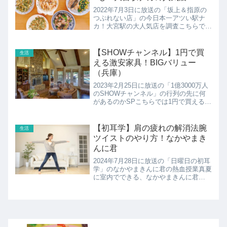
2022年7月3日に放送の「坂上＆指原の
つぶれない店」の今日本一アツい駅ナ
カ！大宮駅の大人気店を調査こちらでは
濃厚卵のごちソース タルタルファクト
リー by塚田農場の紹介です！
【SHOWチャンネル】1円で買
生活
える激安家具！BIGバリュー
（兵庫）
2023年2月25日に放送の「1億3000万人
のSHOWチャンネル」の行列の先に何
があるのかSPこちらでは1円で買える激
安家具 BIGバリュー加古川店の紹介で
す！
【初耳学】肩の疲れの解消法腕
生活
ツイストのやり方！なかやまき
んに君
2024年7月28日に放送の「日曜日の初耳
学」のなかやまきんに君の熱血授業真夏
に室内でできる、なかやまきんに君
流“ながらトレーニング”を、スペシャル
副担任のケイン・コスギさんと一緒に、
実践形式でレクチャー。肩の疲れの解消
法の紹介です。