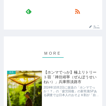
ちこ
【ホンマでっか】極上リトリー
生活
ト宿「禅坊靖寧（ぜんぼうせい
ねい）」兵庫県淡路市
2024年10月2日に放送の「ホンマでっ
か！？」の「疲労回復」の新常識SPあ
る調査では日本人のおそよ８割が「自分
は疲れている」と回答するほど、世界有
数の疲労大国である日本。今回は、記録