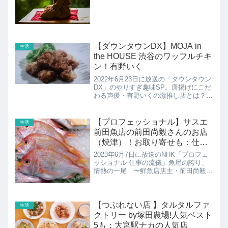
的な猛暑で夏の疲れが抜けきらない人も
必見の、たまった疲れ...
【ダウンタウンDX】MOJA in
生活
the HOUSE 渋谷のワッフルチキ
ン！有野いく
2022年6月23日に放送の「ダウンタウン
DX」のやりすぎ趣味SP。唐揚げにこだ
わる声優・有野いくの激推し店とは？有
野いくさんは、ベストカラアゲニストに
7回連続で選出されていて、自宅の冷蔵
庫には10種類以上の唐揚げを常備して
【プロフェッショナル】サスエ
生活
います。こちらで...
前田魚店の前田尚毅さんのお店
（焼津）！お取り寄せも：仕事
の流儀
2023年6月7日に放送のNHK「プロフェ
ッショナル 仕事の流儀」魚屋の誇り、
情熱の一尾 〜鮮魚店店主・前田尚毅〜
サスエ前田魚店の前田尚毅さんの紹介で
す！
【つぶれない店 】タルタルファ
生活
クトリー by塚田農場!人気ベスト
5も：大宮駅ナカの人気店