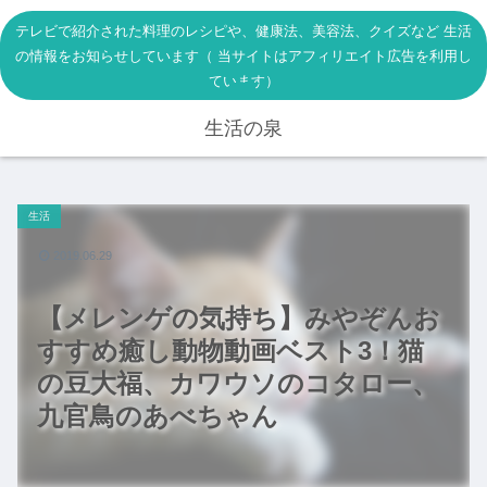
テレビで紹介された料理のレシピや、健康法、美容法、クイズなど 生活
の情報をお知らせしています（ 当サイトはアフィリエイト広告を利用し
ています）
生活の泉
生活
2019.06.29
【メレンゲの気持ち】みやぞんお
すすめ癒し動物動画ベスト3！猫
の豆大福、カワウソのコタロー、
九官鳥のあべちゃん