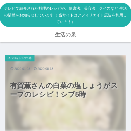
テレビで紹介された料理のレシピや、健康法、美容法、クイズなど 生活
の情報をお知らせしています（ 当サイトはアフィリエイト広告を利用し
ています）
生活の泉
ゆう5時＆シブ5時
2020.01.08
2020.08.13
有賀薫さんの白菜の塩しょうがス
ープのレシピ！シブ5時