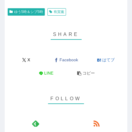
ゆう5時＆シブ5時
有賀薫
X
Facebook
はてブ
LINE
コピー