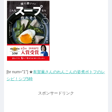
[br num=”1″] ★
有賀薫さんのれんこんの姿煮ポトフのレ
シピ！シブ5時
スポンサードリンク