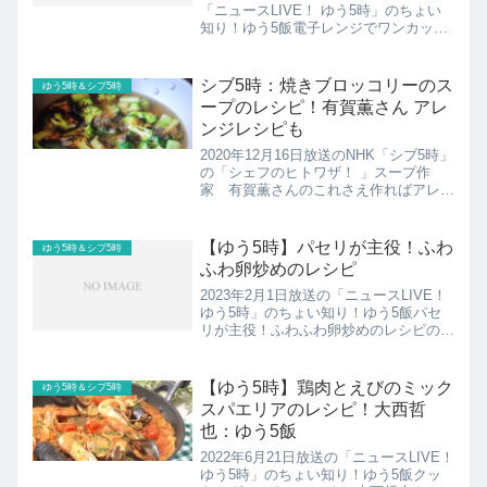
「ニュースLIVE！ ゆう5時」のちょい
知り！ゆう5飯電子レンジでワンカップ
スープこちらでは村上祥子さんの豆腐の
洋風スープのレシピの紹介です！
シブ5時：焼きブロッコリーのス
ゆう5時＆シブ5時
ープのレシピ！有賀薫さん アレ
ンジレシピも
2020年12月16日放送のNHK「シブ5時」
の「シェフのヒトワザ！ 」スープ作
家 有賀薫さんのこれさえ作ればアレン
ジいろいろ焼きブロッコリーの"一皿ス
ープ"のレシピの紹介！
【ゆう5時】パセリが主役！ふわ
ゆう5時＆シブ5時
ふわ卵炒めのレシピ
2023年2月1日放送の「ニュースLIVE！
ゆう5時」のちょい知り！ゆう5飯パセ
リが主役！ふわふわ卵炒めのレシピの紹
介です！
【ゆう5時】鶏肉とえびのミック
ゆう5時＆シブ5時
スパエリアのレシピ！大西哲
也：ゆう5飯
2022年6月21日放送の「ニュースLIVE！
ゆう5時」のちょい知り！ゆう5飯クッ