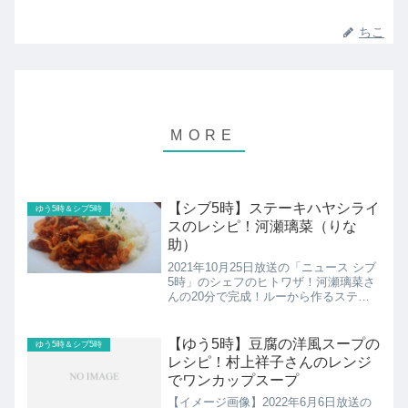
ちこ
【シブ5時】ステーキハヤシライ
ゆう5時＆シブ5時
スのレシピ！河瀬璃菜（りな
助）
2021年10月25日放送の「ニュース シブ
5時」のシェフのヒトワザ！河瀬璃菜さ
んの20分で完成！ルーから作るステー
キハヤシライスのレシピの紹介です！
【ゆう5時】豆腐の洋風スープの
ゆう5時＆シブ5時
レシピ！村上祥子さんのレンジ
でワンカップスープ
【イメージ画像】2022年6月6日放送の