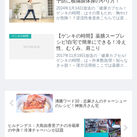
予防に横隔膜体操のやり方！
2024年1月14日放送の「健康カプセル！
ゲンキの時間」はその胃もたれ・胸やけ
が危険！？逆流性食道炎こちらでは逆流
性食道炎予防に横隔膜体操のやり方の紹
介です。
【ゲンキの時間】薬膳スープレ
ゲンキの時間
シピ!自宅で簡単にできる！冷え
性、むくみ、肩こり
2017年11月19日放送の「健康カプセル!
ゲンキの時間」は～外来数急増！知らな
きゃ損！～漢方活用術ここでは薬膳スー
プのレシピの紹介！
沸騰ワード10：志麻さんのチャーシュー
のレシピ！神無月さん宅
ヒルナンデス：大島由香里アナの冷蔵庫
の中身！冷凍チャーハンが話題