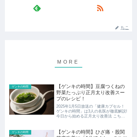
ちこ
【ゲンキの時間】豆腐つくねの
ゲンキの時間
野菜たっぷり正月太り改善スー
プのレシピ！
2025年1月5日放送の「健康カプセル！
ゲンキの時間」は3人の名医が徹底解説!
今日から始める正月太り改善法 こちら
では名医オススメ!ゲンキの時間特製 豆
腐つくねの野菜たっぷり正月太り改善ス
ープのレシピの紹介です。
【ゲンキの時間】ひざ痛・股関
ゲンキの時間