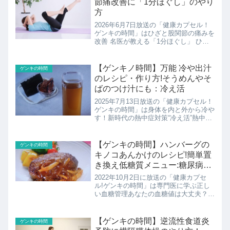
節痛改善に「1分ほぐし」のやり
方
2026年6月7日放送の「健康カプセル！
ゲンキの時間」はひざと股関節の痛みを
改善 名医が教える「1分ほぐし」 ひざ
痛・股関節痛改善のの1分ほぐしのやり
方などの紹介です。
【ゲンキノ時間】万能 冷や出汁
ゲンキの時間
のレシピ・作り方!そうめんやそ
ばのつけ汁にも：冷え活
2025年7月13日放送の「健康カプセル！
ゲンキの時間」は身体を内と外から冷や
す！新時代の熱中症対策“冷え活”熱中症
はきちんと予防するとゼロにできる数少
ない病気なのだとのこと。今回は、身体
を内と外から涼しくする新時代の熱中症
【ゲンキの時間】ハンバーグの
ゲンキの時間
対策「冷え活」に...
キノコあんかけのレシピ!簡単置
き換え低糖質メニュー:糖尿病
(秘)対策
2022年10月2日に放送の「健康カプセ
ル!ゲンキの時間」は専門医に学ぶ正し
い血糖管理あなたの血糖値は大丈夫？糖
尿病(秘)対策こちらでは小内医院院長 糖
尿病内科 小内裕先生おすすめ 簡単置き
換え低糖質メニューデミグラスソースを
【ゲンキの時間】逆流性食道炎
ゲンキの時間
キノコに置き換...