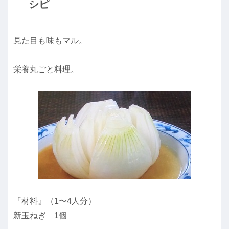
シピ
見た目も味もマル。
栄養丸ごと料理。
『材料』（1〜4人分）
新玉ねぎ 1個