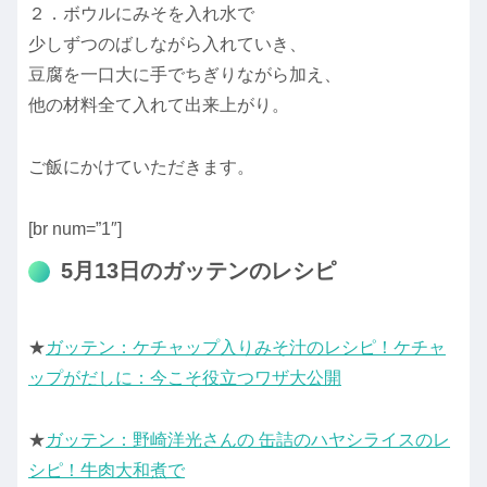
２．ボウルにみそを入れ水で
少しずつのばしながら入れていき、
豆腐を一口大に手でちぎりながら加え、
他の材料全て入れて出来上がり。
ご飯にかけていただきます。
[br num=”1″]
5月13日のガッテンのレシピ
★
ガッテン：ケチャップ入りみそ汁のレシピ！ケチャ
ップがだしに：今こそ役立つワザ大公開
★
ガッテン：野崎洋光さんの 缶詰のハヤシライスのレ
シピ！牛肉大和煮で