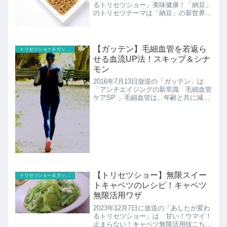
るトリセツショー」美味健康！「納豆」
のトリセツテーマは「納豆」の新世界。
ごく普通の納豆が道具を使わず異次元ネ
バトロ食感に！さらに、納豆がトロみと
うま味を兼ね備えた二刀流調味料に大変
身。いつもの料理を新...
【ガッテン】毛細血管を若返ら
トリセツショー＆ガッテン
せる血流UP法！スキップ＆シナ
モン
2016年7月13日放送の「ガッテン」は
「アンチエイジングの新常識 毛細血管
ケアSP 」毛細血管は、年齢と共に減っ
ていく。減っていくとシミやシワ、肝臓
病や認知症などの引き金に。毛細血管を
若返らせる方法と食材を紹介!
【トリセツショー】無限スイー
トリセツショー＆ガッテン
トキャベツのレシピ！キャベツ
無限活用ワザ
2023年12月7日に放送の「あしたが変わ
るトリセツショー」は 甘い！ウマイ！
止まらない！キャベツ無限活用技こちら