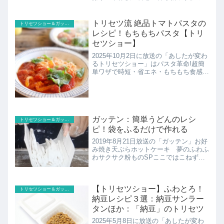
らではブロッコリーの鮮度を回復させる
湯揚げのレシピの紹介です！7月11日の
あさイチでも取り上げられました！
トリセツ流 絶品トマトパスタの
トリセツショー＆ガッテン
レシピ！もちもちパスタ【トリ
セツショー】
2025年10月2日に放送の「あしたが変わ
るトリセツショー」はパスタ革命!超簡
単ワザで時短・省エネ・もちもち食感乾
麺パスタがもちもち食感効果抜群！吹き
こぼれを防ぐ科学ワザ調理時間・減、洗
い物・減、光熱費・減なのに激ウマ！直
伝！本場の楽しみ方...
ガッテン：簡単うどんのレシ
トリセツショー＆ガッテン
ピ！袋をふるだけで作れる
2019年8月21日放送の「ガッテン」お好
み焼き天ぷらホットケーキ 夢のふわふ
わサクサク粉ものSPここではこねずに
振るだけで作れるうどんのレシピの紹介
です。
【トリセツショー】ふわとろ！
トリセツショー＆ガッテン
納豆レシピ３選：納豆サンラー
タンほか：「納豆」のトリセツ
2025年5月8日に放送の「あしたが変わ