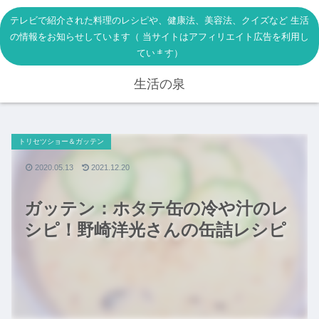
テレビで紹介された料理のレシピや、健康法、美容法、クイズなど 生活
の情報をお知らせしています（ 当サイトはアフィリエイト広告を利用し
ています）
生活の泉
トリセツショー＆ガッテン
2020.05.13
2021.12.20
ガッテン：ホタテ缶の冷や汁のレ
シピ！野崎洋光さんの缶詰レシピ