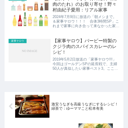
肉のたれ）のお取り寄せ！野々
村由紀子愛用：リアル家事
2024年7月9日に放送の「朝メシまで。
＆家事ヤロウ！！！ 合体3時間SP」こ
れまで家事に向き合って来なかった家事
初心者の3人が家事をゼロから学ぶドキ
ュメントバラエティー。山口智子が初参
戦＆豪華芸能人の自宅のぞき見リアル家
【家事ヤロウ】バービー特製の
家事ヤロウ
事こちらでは野々村...
クジラ肉のスパイスカレーのレ
シピ！
2019年5月2日放送の「家事ヤロウ!!!」
今回はゴールデンSPの延長戦で、主婦
50人が真似したい家事ベスト3。ここで
は3位のバービー特製のクジラ肉のスパ
イスカレーのレシピの紹介！
激安うなぎを高級うなぎにするレシピ！
緑茶で：ゆーママこと松本有美