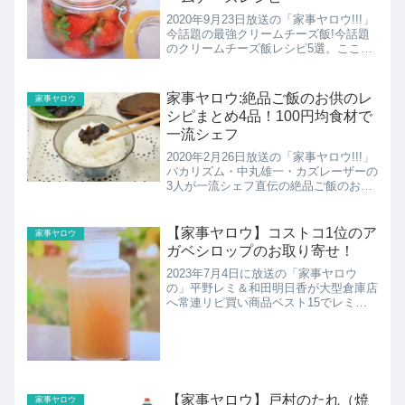
2020年9月23日放送の「家事ヤロウ!!!」
今話題の最強クリームチーズ飯!今話題
のクリームチーズ飯レシピ5選。ここで
はいちごヨーグルトチーズ一ケーキのレ
シピの紹介！
家事ヤロウ:絶品ご飯のお供のレ
家事ヤロウ
シピまとめ4品！100円均食材で
一流シェフ
2020年2月26日放送の「家事ヤロウ!!!」
バカリズム・中丸雄一・カズレーザーの
3人が一流シェフ直伝の絶品ご飯のお供
を作る!全て100円均一で買える商品だけ
で絶品5選!ここでは4品のご飯のお供の
レシピのまとめ！
【家事ヤロウ】コストコ1位のア
家事ヤロウ
ガベシロップのお取り寄せ！
2023年7月4日に放送の「家事ヤロウ
の」平野レミ＆和田明日香が大型倉庫店
へ常連リピ買い商品ベスト15でレミ＆
明日香の激ウマレシピ！最強インパクト
焼き鳥＆レミ特製ガレット＆絶品スイー
ツこちらでは１位のアガベシロップのお
取り寄せの紹介です！
【家事ヤロウ】戸村のたれ（焼
家事ヤロウ