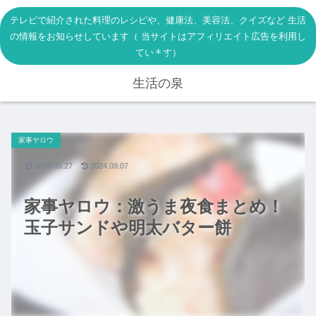
テレビで紹介された料理のレシピや、健康法、美容法、クイズなど 生活
の情報をお知らせしています（ 当サイトはアフィリエイト広告を利用し
ています）
生活の泉
家事ヤロウ
2020.05.27
2024.09.07
家事ヤロウ：激うま夜食まとめ！
玉子サンドや明太バター餅