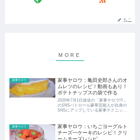
ちこ
家事ヤロウ：亀田史郎さんのオ
家事ヤロウ
ムレツのレシピ！動画もあり！
ポテトチップスの袋で作る
2020年7月1日放送の「家事ヤロウ!!!」
のSNSパトロール豪華芸能人が自身の
SNSにアップしている家事テクニック
をパトロール！ここでは亀田史郎さんの
ポテトチップスの袋で作るオムレツのレ
シピの紹介！
家事ヤロウ：いちごヨーグルト
家事ヤロウ
チーズ一ケーキのレシピ！クリ
ームチーズレシピ