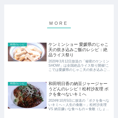
ケンミンショー 愛媛県のじゃこ
料理のレシピ
天の炊き込みご飯のレシピ：絶
品ライス祭り
2020年3月12日放送の「秘密のケンミン
SHOW!」は全国絶品ライス祭り開催!こ
こでは愛媛県のじゃこ天の炊き込みご飯
のレシピの紹介！
和田明日香の納豆ジャージャー
料理のレシピ
うどんのレシピ！松村沙友理 ボ
クを食べないキミへ
2024年10月5日に放送の「ボクを食べな
いキミへ～人生の食敵～」松村沙友理
VS 納豆嫌いな食べもの＝食敵（しょく
てき）を克服する、異色の料理番組今回
は“さゆりんご”こと松村沙友理ＶＳ納豆