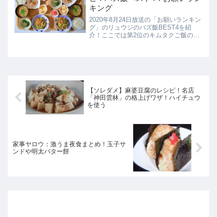
キング
2020年8月24日放送の「お願いランキン
グ」のリュウジのバズ飯BEST4を紹
介！ここでは第2位のキムタクご飯のレ
シピの紹介！
【ソレダメ】麻婆豆腐のレシピ！名店
「神田雲林」の格上げワザ！ハイチュウ
を使う
家事ヤロウ：激うま夜食まとめ！玉子サ
ンドや明太バター餅