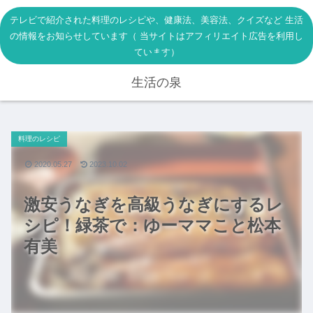
テレビで紹介された料理のレシピや、健康法、美容法、クイズなど 生活
の情報をお知らせしています（ 当サイトはアフィリエイト広告を利用し
ています）
生活の泉
料理のレシピ
2020.05.27
2023.10.02
激安うなぎを高級うなぎにするレ
シピ！緑茶で：ゆーママこと松本
有美