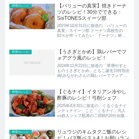
▽料理家・和田明日香が特別メニューを
【バリューの真実】焼きドーナ
料理のレシピ
伝授！和田明日...
ツのレシピ！30分でできる：
SixTONESスイーツ部
2023年10月31日に放送の「バリューの
真実」スイーツ部 ドーナツ高校生の
83％が作ってみたい「ドーナツ」材料
が少なく30分でできるレシピをパティ
シエの北西大輔さんに教えていただきま
す。焼きドーナツのレシピの紹介です！
【うさぎとかめ】鶏レバーでフ
料理のレシピ
ォアグラ風のレシピ！
2024年12月22日に放送の「草彅やすと
ものうさぎとかめ」ともこ誕生日特別企
画!みながわさんの鶏レバーでフォアグ
ラ風のレシピの紹介です！
【ぐるナイ】イタリアン冷やし
料理のレシピ
酢豚のレシピ！弓削シェフ
2025年4月3日に放送の「ぐるぐるナイ
ンティナイン」こと「ぐるナイ」凡人
vs鉄人シェフ怒涛の二回戦‼10分㊙揚げ
シューマイ＆冷やし酢豚こちらでは弓削
シェフのイタリアン冷やし酢豚のレシピ
の紹介です。
リュウジのキムタクご飯のレシ
料理のレシピ
ピ！バズ飯ベスト4！お願いラン