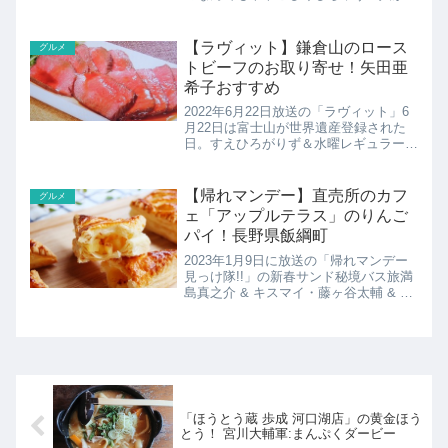
き勝手に喋りまくる！旬を迎える“いち
ご”スイーツの２大巨頭で多数派予
想！“いちごのパフェVSいちごのショー
【ラヴィット】鎌倉山のロース
グルメ
トケーキ”で「究極の...
トビーフのお取り寄せ！矢田亜
希子おすすめ
2022年6月22日放送の「ラヴィット」6
月22日は富士山が世界遺産登録された
日。すえひろがりず＆水曜レギュラーの
おすすめの「山」がつくもの。こちらで
は矢田亜希子さんおすすめのローストビ
ーフの店鎌倉山の紹介です！
【帰れマンデー】直売所のカフ
グルメ
ェ「アップルテラス」のりんご
パイ！長野県飯綱町
2023年1月9日に放送の「帰れマンデー
見っけ隊!!」の新春サンド秘境バス旅満
島真之介 & キスマイ・藤ヶ谷太輔 & 錦
鯉と長野県・善光寺目指すこちらではア
ップルテラス（AppleTerrace）の紹介で
す！
「ほうとう蔵 歩成 河口湖店」の黄金ほう
とう！ 宮川大輔軍:まんぷくダービー