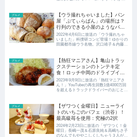
いご飯に合うお供を持ち寄りプレゼン対
決。今回はほぼ調理しない「そのまま部
門」。梅澤美波さんおすすめの「甘えび
【ウラ撮れちゃいました】パン
グルメ
塩辛」の紹介です！
屋「ぷてぃらぱん」の場所は？
行列のできる小屋のようなパン
屋さん：横浜 市が尾
2022年4月6日に放送の「ウラ撮れちゃ
いました」科捜研コンビ登場！ゆかりの
田園都市線ウラ名物。沢口靖子＆内藤剛
志が登場！二人が住んでいた宮崎台＆市
が尾を中心に田園都市線でウラ名物探
し！行列のできる小屋のようなパン屋さ
【熱狂マニアさん】亀山トラッ
グルメ
ん「ぷてぃらぱん」の紹...
クステーションのトンテキ定
食！ロッチ中岡のドライブイン
グルメ
2023年9月9日に放送の「熱狂マニアさ
ん！」YouTubeの再生回数1億4000万回
を超えるトラックドライバーのおじとら
とロッチ中岡の男二人旅！極厚豚肉のス
タミナ定食＆今が旬！嬬恋キャベツそ
ば…夏の絶品ドライブイングルメを食べ
【ザワつく金曜日】ニューライ
グルメ
尽くす！こち...
トのいちごのパフェ（渋谷）！
最高級苺を使用：究極の2択
2024年2月23日に放送の「ザワつく！金
曜日」長嶋一茂＆石原良純＆高嶋ちさ子
のなんでもややこしくしちゃう３人が好