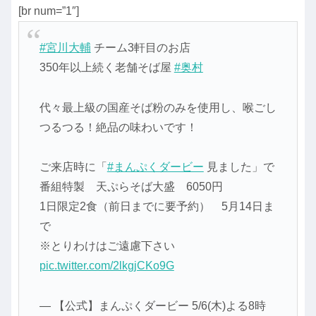
[br num=”1″]
#宮川大輔
チーム3軒目のお店
350年以上続く老舗そば屋
#奥村
代々最上級の国産そば粉のみを使用し、喉ごし
つるつる！絶品の味わいです！
ご来店時に「
#まんぷくダービー
見ました」で
番組特製 天ぷらそば大盛 6050円
1日限定2食（前日までに要予約） 5月14日ま
で
※とりわけはご遠慮下さい
pic.twitter.com/2lkgjCKo9G
— 【公式】まんぷくダービー 5/6(木)よる8時