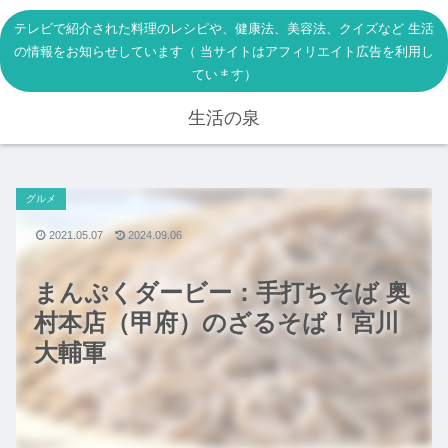
テレビで紹介された料理のレシピや、健康法、美容法、クイズなど 生活
の情報をお知らせしています（ 当サイトはアフィリエイト広告を利用し
ています）
生活の泉
グルメ
2021.05.07
2024.09.06
まんぷくダービー：手打ちそば 奥
村本店（甲府）のざるそば！宮川
大輔軍