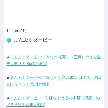
[br num=”1″]
まんぷくダービー
★
まんぷくダービー:「うなぎ 桜家」（三島）のうな重
デカ盛り！ SixTONE軍
★
まんぷくダービー:「ほうとう蔵 歩成 河口湖店」の黄
金ほうとう！ 宮川大輔軍
★
まんぷくダービー：手打ちそば 奥村本店（甲府）の
ざるそば！宮川大輔軍