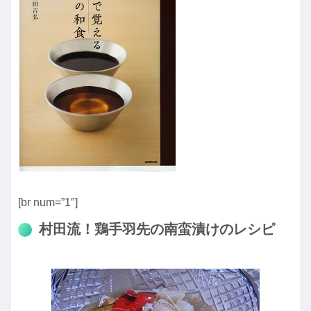
[br num=”1″]
村田流！鶏手羽先の南蛮漬けのレシピ