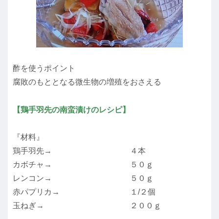
酢を使うポイント
腐敗のもととなる微生物の増殖をおさえる
【鶏手羽先の南蛮漬けのレシピ】
『材料』
鶏手羽先→ ４本
カボチャ→ ５０ｇ
レンコン→ ５０ｇ
赤パプリカ→ １/２個
玉ねぎ→ ２００ｇ