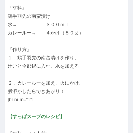
『材料』
鶏手羽先の南蛮漬け
水→ ３００ｍｌ
カレールー→ ４かけ（８０ｇ）
『作り方』
１．鶏手羽先の南蛮漬けを作り、
汁ごと全部鍋に入れ、水を加える
２．カレールーを加え、火にかけ、
煮溶かしたらできあがり！
[br num=”1″]
【すっぱスープのレシピ】