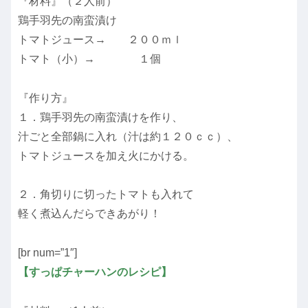
『材料』（２人前）
鶏手羽先の南蛮漬け
トマトジュース→ ２００ｍｌ
トマト（小）→ １個
『作り方』
１．鶏手羽先の南蛮漬けを作り、
汁ごと全部鍋に入れ（汁は約１２０ｃｃ）、
トマトジュースを加え火にかける。
２．角切りに切ったトマトも入れて
軽く煮込んだらできあがり！
[br num=”1″]
【すっぱチャーハンのレシピ】