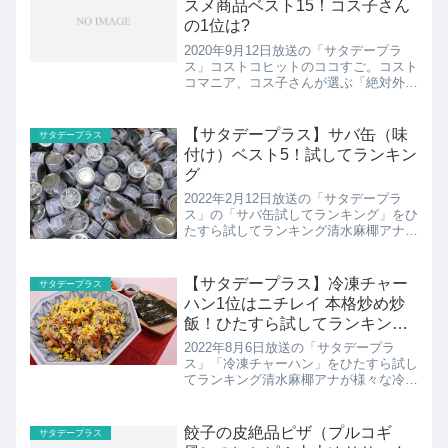
スメ商品ベスト15！コス子さん
の1位は?
2020年9月12日放送の「サタデープラ
ス」コストコヒットのココすご。コスト
コマニア、コス子さんが選ぶ「絶対外せ
ないおススメ商品ベスト15」
【サタデープラス】サバ缶（味
サタデープラス
付け）ベスト5！試してランキン
グ
2022年2月12日放送の「サタデープラ
ス」の「サバ缶試してランキング」をひ
たすら試してランキング清水麻椰アナ
（今回は野々村友紀子さん）が様々なサ
バ缶13種類をサタプラ独自の方法で徹
底調査。 10時間以上かけて調べ上げた
【サタデープラス】冷凍チャー
サタデープラス
サタプラ的サバ缶（味...
ハン1位はニチレイ 本格炒め炒
飯！ひたすら試してランキング
ベスト5
2022年8月6日放送の「サタデープラ
ス」「冷凍チャーハン」をひたすら試し
てランキング清水麻椰アナが様々な冷凍
チャーハン19種類をサタプラ独自の方
法で徹底調査。 10時間以上かけて調べ
上げたサタプラ的おすすめ冷凍チャーハ
餃子の皮絶品ピザ（プルコギ
サタデープラス
ンベスト5を紹介しま...