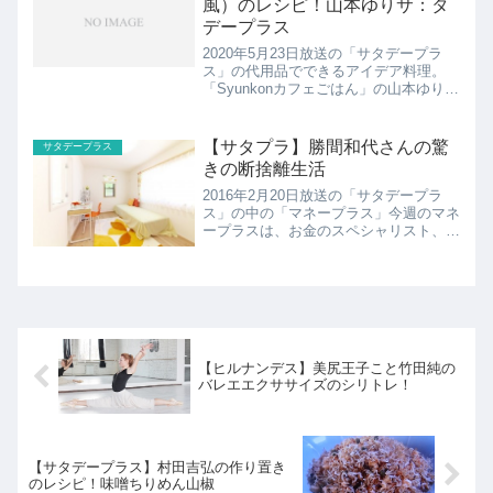
風）のレシピ！山本ゆりサ：タ
デープラス
2020年5月23日放送の「サタデープラ
ス」の代用品でできるアイデア料理。
「Syunkonカフェごはん」の山本ゆりさ
ん。ここでは山本ゆりさんの餃子の皮で
作る絶品ピザのレシピの紹介！
【サタプラ】勝間和代さんの驚
サタデープラス
きの断捨離生活
2016年2月20日放送の「サタデープラ
ス」の中の「マネープラス」今週のマネ
ープラスは、お金のスペシャリスト、経
済評論家の勝間和代さん。彼女がおすす
めするのは断捨離。 「自宅を公開 勝
間和代 驚きの断捨離生活！」
【ヒルナンデス】美尻王子こと竹田純の
バレエエクササイズのシリトレ！
【サタデープラス】村田吉弘の作り置き
のレシピ！味噌ちりめん山椒