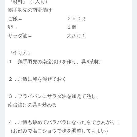
『材料』（1人前）
鶏手羽先の南蛮漬け
ご飯→ ２５０ｇ
卵→ １個
サラダ油→ 大さじ１
『作り方』
１．鶏手羽先の南蛮漬けを作り、具を刻む
２．ご飯に卵を混ぜておく
３．フライパンにサラダ油を加えて熱し、
南蛮漬けの具を炒める
４．ご飯も炒めてパラパラになったらできあがり！
（お好みで塩コショウで味を調整してもよい）