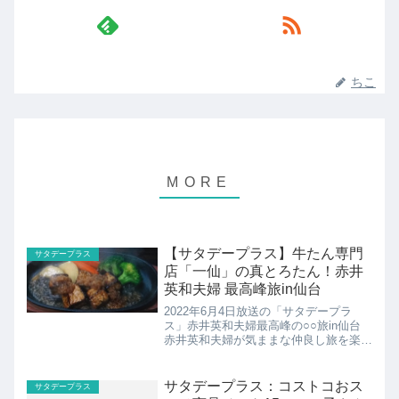
ちこ
【サタデープラス】牛たん専門
サタデープラス
店「一仙」の真とろたん！赤井
英和夫婦 最高峰旅in仙台
2022年6月4日放送の「サタデープラ
ス」赤井英和夫婦最高峰の○○旅in仙台
赤井英和夫婦が気ままな仲良し旅を楽し
みながら、仙台ならではのキングオブ名
物「最高峰の牛タン」を堪能。こちらで
は真とろたんが食べられる一仙の紹介で
サタデープラス：コストコおス
サタデープラス
す。