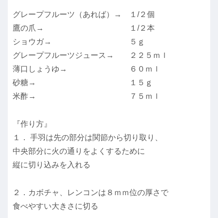
グレープフルーツ（あれば）→ １/２個
鷹の爪→ １/２本
ショウガ→ ５ｇ
グレープフルーツジュース→ ２２５ｍｌ
薄口しょうゆ→ ６０ｍｌ
砂糖→ １５ｇ
米酢→ ７５ｍｌ
『作り方』
１． 手羽は先の部分は関節から切り取り、
中央部分に火の通りをよくするために
縦に切り込みを入れる
２．カボチャ、レンコンは８ｍｍ位の厚さで
食べやすい大きさに切る