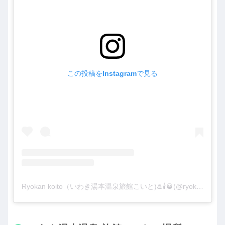
この投稿をInstagramで見る
Ryokan koito（いわき湯本温泉旅館こいと)♨️🕯🥃(@ryokankoito)がシェアした投稿