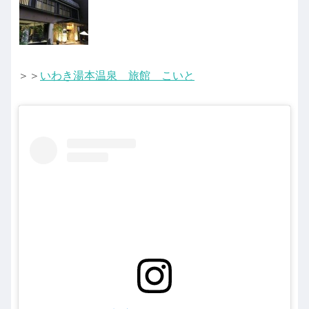
＞＞
いわき湯本温泉 旅館 こいと