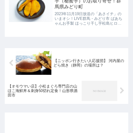
芋（秘蜜芋）のお取り寄せ！群
馬県みどり町
2023年11月19日放送の「あさイチ」の
いまオシ！LIVE群馬・みどり市 ばあち
ゃんお手製 ほっこり干し芋松島ヒロ子
さんらが作る干し芋、秘蜜芋の紹介で
す！
【ニッポン行きたい人応援団】 河内屋の
どら焼き（静岡）の場所は？
【オモウマい店】小松まぐろ専門店の山
ほこ海鮮丼＆刺身50切れ定食！山形県酒
田市