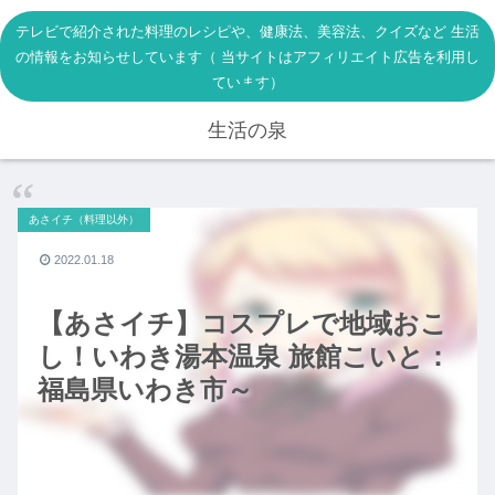
テレビで紹介された料理のレシピや、健康法、美容法、クイズなど 生活
の情報をお知らせしています（ 当サイトはアフィリエイト広告を利用し
ています）
生活の泉
あさイチ（料理以外）
2022.01.18
【あさイチ】コスプレで地域おこ
し！いわき湯本温泉 旅館こいと：
福島県いわき市～