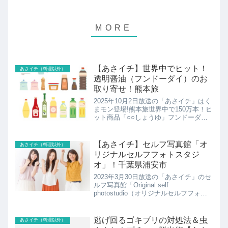
【あさイチ】世界中でヒット！
あさイチ（料理以外）
透明醤油（フンドーダイ）のお
取り寄せ！熊本旅
2025年10月2日放送の「あさイチ」はく
まモン登場!熊本旅世界中で150万本！ヒ
ット商品「○○しょうゆ」フンドーダイ
の透明醤油のお取り寄せの紹介です！
【あさイチ】セルフ写真館「オ
あさイチ（料理以外）
リジナルセルフフォトスタジ
オ」！千葉県浦安市
2023年3月30日放送の「あさイチ」のセ
ルフ写真館「Original self
photostudio（オリジナルセルフフォト
スタジオ）」の紹介です！
逃げ回るゴキブリの対処法＆虫
あさイチ（料理以外）