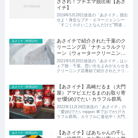
さされ！プチエマ脱出術【あさ
イチ】
2019年5月28日放送の「あさイチ」脱出
せよ！身近なプチ・エマージェンシー
「すごく小さいことなんだけど“間違い
なくありうる”緊急事態」。そんな事態
を「プチ・エマージェンシー」と命名。
その中の逃げ回るゴキブリの対処法＆外
あさイチで紹介された千葉のク
あさイチ（料理以外）
出先の虫さされの対処...
リーニング店「ナチュラルクリ
ーン（ウォータークリーニング
君津本店）」の依頼方法
2021年5月20日放送の「あさイチ」はシ
ェア旅・千葉。思い出をよみがえらせる
クリーニング店番組で紹介されたクリー
ニングの駆け込み寺千葉のクリーニング
店「ナチュラルクリーン（ウォーターク
リーニング君津本店）」の紹介！
【あさイチ】高崎だるま（大門
あさイチ（料理以外）
屋）アマビエだるまのお取り寄
せ!愛(め)でたい カラフル群馬
2022年11月24日放送の「あさイチ」の
「愛(め)でたいnippon 車でおでかけ!カ
ラフル群馬」カラフルに進化中！大門屋
の高崎だるまの紹介です！
【あさイチ】ばあちゃんの干し
あさイチ（料理以外）