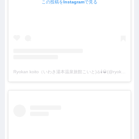
この投稿をInstagramで見る
Ryokan koito（いわき湯本温泉旅館こいと)♨️🕯🥃(@ryokankoito)がシェアした投稿