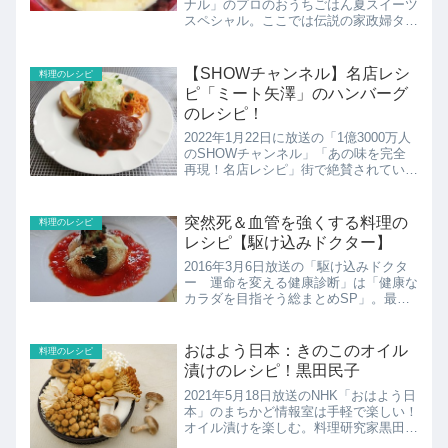
ナル」のプロのおうちごはん夏スイーツ
スペシャル。ここでは伝説の家政婦タサ
ン志麻さんのイルフロタントのレシピの
紹介！
【SHOWチャンネル】名店レシ
料理のレシピ
ピ「ミート矢澤」のハンバーグ
のレシピ！
2022年1月22日に放送の「1億3000万人
のSHOWチャンネル」「あの味を完全
再現！名店レシピ」街で絶賛されている
名店のレシピを教えてもらい、料理初心
者櫻井局長が習得しゲストに振る舞う企
画！今回は名店「ミート矢澤」のハンバ
突然死＆血管を強くする料理の
料理のレシピ
ーグのレシピ＆...
レシピ【駆け込みドクター】
2016年3月6日放送の「駆け込みドクタ
ー 運命を変える健康診断」は「健康な
カラダを目指そう総まとめSP」。最強
医師団が7つの健康分野をチェック！こ
こでは、「突然死につながる病気」「医
食同源！血管最強の料理」の紹介！
おはよう日本：きのこのオイル
料理のレシピ
漬けのレシピ！黒田民子
2021年5月18日放送のNHK「おはよう日
本」のまちかど情報室は手軽で楽しい！
オイル漬けを楽しむ。料理研究家黒田民
子さんのきのこのオイル漬けのレシピの