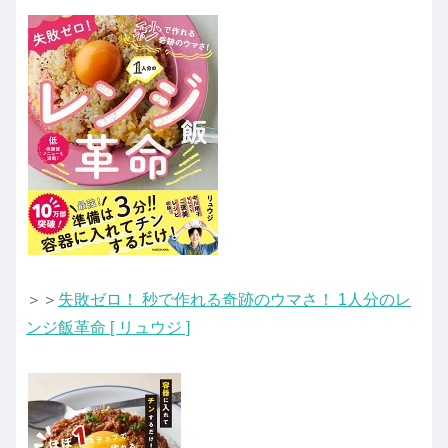
＞＞
失敗ゼロ！ 秒で作れる奇跡のウマさ！ 1人分のレ
ンジ飯革命 [ リュウジ ]