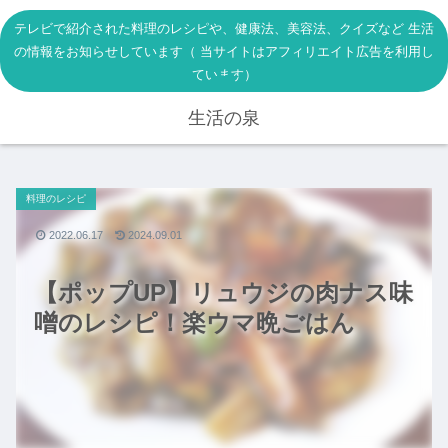
テレビで紹介された料理のレシピや、健康法、美容法、クイズなど 生活
の情報をお知らせしています（ 当サイトはアフィリエイト広告を利用し
ています）
生活の泉
料理のレシピ
2022.06.17
2024.09.01
【ポップUP】リュウジの肉ナス味
噌のレシピ！楽ウマ晩ごはん