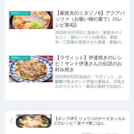
紹介！
【家政夫のミタゾノ6】アクアパ
料理のレシピ
ッツァ（お吸い物の素で）のレ
シピ第4話
2023年10月30日に放送の「家政夫のミ
タゾノ」第6シーズンの第4話。家政
夫・三田園が派遣された家庭・家族の内
情を覗き見し、そこに巣食う“根強い汚
れ”までもスッキリと落としていく、痛
快ドラマ！こちらでは番組で紹介してい
【ラヴィット】伊達焼きのレシ
料理のレシピ
たお吸い物の素でアク...
ピ！サンド伊達さんの伝説のお
好み焼き
2022年9月2日放送の「ラヴィット」の
麒麟川島＆サンド伊達の夏休み。川島さ
んのリクエスト「最高の食材で伝説の伊
達焼きを食べたい」を叶えます。サンド
伊達さんの伝説のお好み焼き伊達焼のレ
シピの紹介です！
【ポップUP】リュウジのチーズタッカル
ビのレシピ！楽ウマ晩ごはん