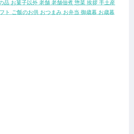
の品 お菓子以外 老舗 老舗佃煮 惣菜 挨拶 手土産
フト ご飯のお供 おつまみ お弁当 御歳暮 お歳暮