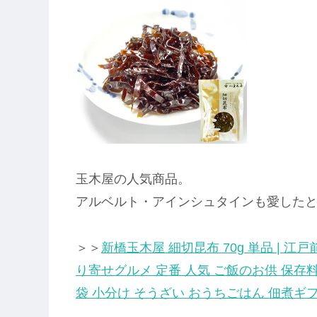
玉木屋の人気商品。
アルベルト・アインシュタインも愛した
＞＞
新橋玉木屋 細切昆布 70g 単品 | 江
り寄せグルメ 定番 人気 ご飯のお供 保存料
袋 小分け そうざい おうちごはん 佃煮ギ