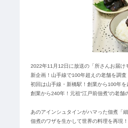
2022年11月12日に放送の「所さんお届
新企画！山手線で100年超えの老舗を調査
初回は山手線・新橋駅！創業から100年
創業から240年！元祖“江戸前佃煮”の老
あのアインシュタインがハマった佃煮「
佃煮のワザを生かして世界の料理を再現！