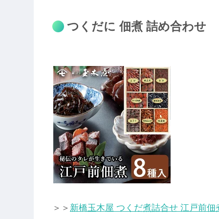
つくだに 佃煮 詰め合わせ
＞＞
新橋玉木屋 つくだ煮詰合せ 江戸前佃煮8