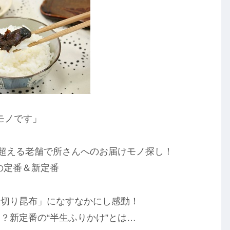
けモノです」
を超える老舗で所さんへのお届けモノ探し！
舗の定番＆新定番
細切り昆布」になすなかにし感動！
？新定番の“半生ふりかけ”とは…