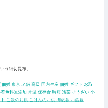
という細切昆布。
戸前佃煮 東京 老舗 高級 国内生産 佃煮 ギフト お取
着色料無添加 常温 保存食 時短 惣菜 そうざい 小
フト ご飯のお供 ごはんのお供 御歳暮 お歳暮