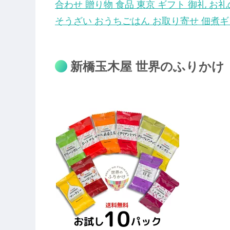
合わせ 贈り物 食品 東京 ギフト 御礼 お礼
そうざい おうちごはん お取り寄せ 佃煮ギ
新橋玉木屋 世界のふりかけ