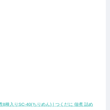
種入りSC-40(ちりめん) | つくだに 佃煮 詰め