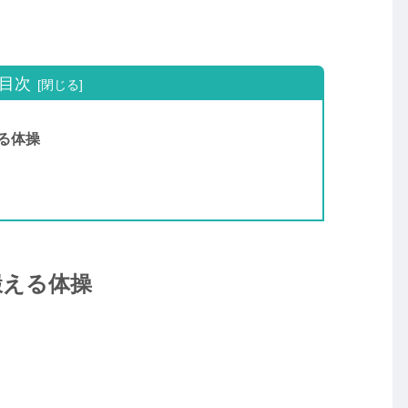
目次
る体操
鍛える体操