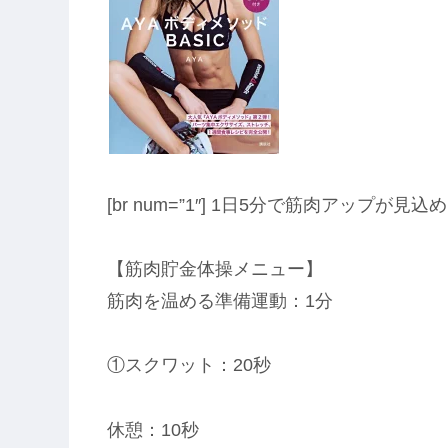
[br num=”1″] 1日5分で筋肉アップが
【筋肉貯金体操メニュー】
筋肉を温める準備運動：1分
①スクワット：20秒
休憩：10秒