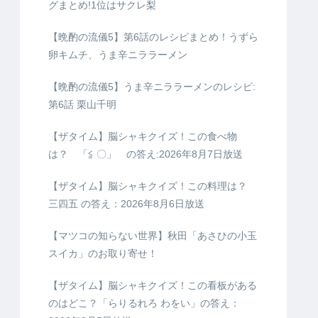
グまとめ!1位はサクレ梨
【晩酌の流儀5】第6話のレシピまとめ！うずら
卵キムチ、うま辛ニララーメン
【晩酌の流儀5】うま辛ニララーメンのレシピ:
第6話 栗山千明
【ザタイム】脳シャキクイズ！この食べ物
は？ 「≦ 〇」 の答え:2026年8月7日放送
【ザタイム】脳シャキクイズ！この料理は？
三四五 の答え：2026年8月6日放送
【マツコの知らない世界】秋田「あさひの小玉
スイカ」のお取り寄せ！
【ザタイム】脳シャキクイズ！この看板がある
のはどこ？「らりるれろ わをい」の答え：