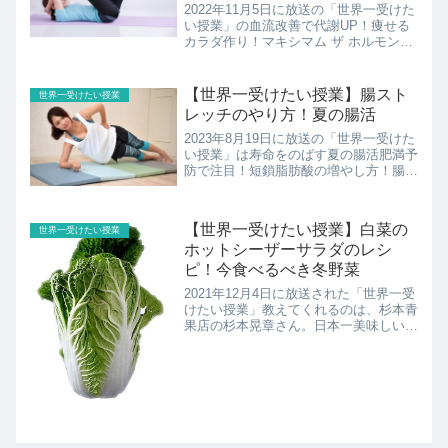
2022年11月5日に放送の「世界一受けた
い授業」の血流改善で代謝UP！痩せる
カラダ作り！マキシマム ザ ホルモンの
ナヲさんが実践ウエストが驚きの激
減！？こちらでは石村友見さんが生み出
した血流ゼロトレのやり方の紹介です！
【世界一受けたい授業】腸スト
世界一受けたい授業
レッチのやり方！夏の腸活
2023年8月19日に放送の「世界一受けた
い授業」は寿命をのばす夏の腸活肥満予
防で注目！短鎖脂肪酸の増やし方！腸の
ストレッチのやり方の紹介です！
【世界一受けたい授業】白菜の
世界一受けたい授業
ホットシーザーサラダのレシ
ピ！今食べるべき冬野菜
2021年12月4日に放送された「世界一受
けたい授業」教えてくれるのは、杉本青
果店の杉本晃章さん。日本一美味しい野
菜を売る八百屋さんといわれています。
こちらでは3位のおいしい白菜の選び方
と白菜のホットシーザーサラダ＆レンコ
ンピザ＆大根カツの...