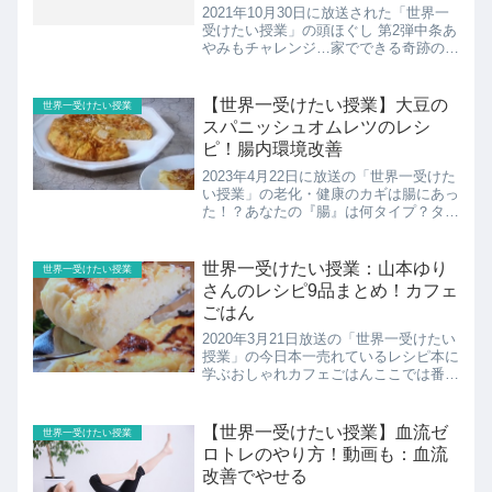
2021年10月30日に放送された「世界一
受けたい授業」の頭ほぐし 第2弾中条あ
やみもチャレンジ…家でできる奇跡の頭
ほぐし！ほうれい線・二重あご・まぶた
のたるみの原因は頭皮のコリ。道具を使
わず今すぐできる頭ほぐし＆顔ほぐしで
【世界一受けたい授業】大豆の
世界一受けたい授業
顔の老け見えサイ...
スパニッシュオムレツのレシ
ピ！腸内環境改善
2023年4月22日に放送の「世界一受けた
い授業」の老化・健康のカギは腸にあっ
た！？あなたの『腸』は何タイプ？タイ
プ別“腸活”こちらでは大豆のスパニッシ
ュオムレツのレシピの紹介です！
世界一受けたい授業：山本ゆり
世界一受けたい授業
さんのレシピ9品まとめ！カフェ
ごはん
2020年3月21日放送の「世界一受けたい
授業」の今日本一売れているレシピ本に
学ぶおしゃれカフェごはんここでは番組
で紹介された山本ゆりさんのレシピのま
とめ！
【世界一受けたい授業】血流ゼ
世界一受けたい授業
ロトレのやり方！動画も：血流
改善でやせる