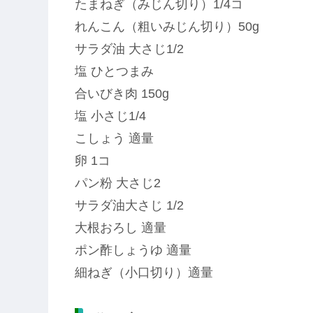
たまねぎ（みじん切り）1/4コ
れんこん（粗いみじん切り）50g
サラダ油 大さじ1/2
塩 ひとつまみ
合いびき肉 150g
塩 小さじ1/4
こしょう 適量
卵 1コ
パン粉 大さじ2
サラダ油大さじ 1/2
大根おろし 適量
ポン酢しょうゆ 適量
細ねぎ（小口切り）適量