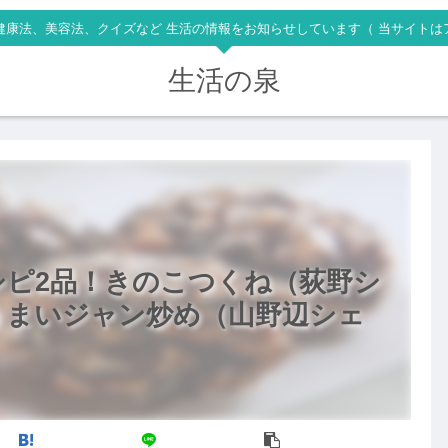
健康法、美容法、クイズなど 生活の情報をお知らせしています（ 当サイトは
生活の泉
シピ2品！きのこつくね（荻野シ
うまいジャン炒め（山野辺シェ