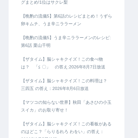
グまとめ!1位はサクレ梨
【晩酌の流儀5】第6話のレシピまとめ！うずら
卵キムチ、うま辛ニララーメン
【晩酌の流儀5】うま辛ニララーメンのレシピ:
第6話 栗山千明
【ザタイム】脳シャキクイズ！この食べ物
は？ 「≦ 〇」 の答え:2026年8月7日放送
【ザタイム】脳シャキクイズ！この料理は？
三四五 の答え：2026年8月6日放送
【マツコの知らない世界】秋田「あさひの小玉
スイカ」のお取り寄せ！
【ザタイム】脳シャキクイズ！この看板がある
のはどこ？「らりるれろ わをい」の答え：