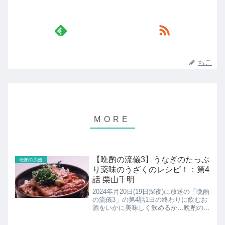
ちこ
【晩酌の流儀3】うなぎのたっぷ
晩酌の流儀
り薬味のうざくのレシピ！：第4
話 栗山千明
2024年月20日(19日深夜)に放送の「晩酌
の流儀3」の第4話1日の終わりに飲むお
酒をいかに美味しく飲めるか…晩酌のた
めに1日を行動する、一人の女性、伊澤
美幸(栗山千明)の物語。980円うなぎの