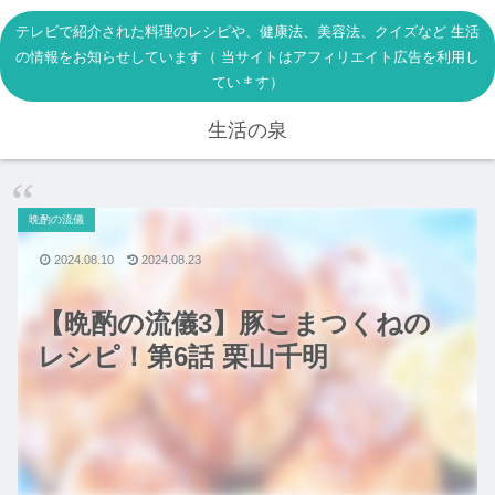
テレビで紹介された料理のレシピや、健康法、美容法、クイズなど 生活
の情報をお知らせしています（ 当サイトはアフィリエイト広告を利用し
ています）
生活の泉
晩酌の流儀
2024.08.10
2024.08.23
【晩酌の流儀3】豚こまつくねの
レシピ！第6話 栗山千明