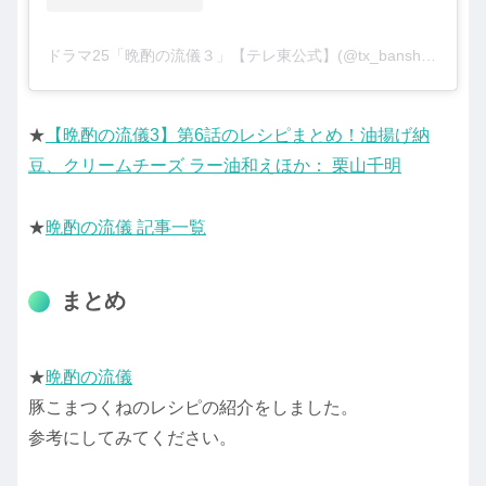
ドラマ25「晩酌の流儀３」【テレ東公式】(@tx_banshaku)がシェアした投稿
★
【晩酌の流儀3】第6話のレシピまとめ！油揚げ納
豆、クリームチーズ ラー油和えほか： 栗山千明
★
晩酌の流儀 記事一覧
まとめ
★
晩酌の流儀
豚こまつくねのレシピの紹介をしました。
参考にしてみてください。