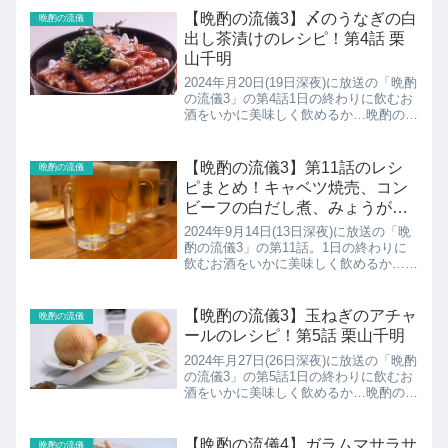
フルコースこちらではうなぎのたっぷり
【晩酌の流儀3】〆のうなぎの白
晩酌の流儀
薬味のう...
出し茶漬けのレシピ！第4話 栗
山千明
2024年月20日(19日深夜)に放送の「晩酌
の流儀3」の第4話1日の終わりに飲むお
酒をいかに美味しく飲めるか…晩酌のた
めに1日を行動する、一人の女性、伊澤
美幸(栗山千明)の物語。980円うなぎの
フルコースこちらでは〆のうなぎの白出
【晩酌の流儀3】第11話のレシ
晩酌の流儀
し茶漬け...
ピまとめ！キャベツ焼売、コン
ビーフの白だし煮、みょうがの
いぶりがっこ和え
2024年9月14日(13日深夜)に放送の「晩
酌の流儀3」の第11話。1日の終わりに
飲むお酒をいかに美味しく飲めるか…晩
酌のために1日を行動する、一人の女
性、伊澤美幸(栗山千明)の物語。こちら
では第11話で作られていたレシピのま
【晩酌の流儀3】玉ねぎのアチャ
晩酌の流儀
とめ、キャベ...
ールのレシピ！第5話 栗山千明
2024年月27日(26日深夜)に放送の「晩酌
の流儀3」の第5話1日の終わりに飲むお
酒をいかに美味しく飲めるか…晩酌のた
めに1日を行動する、一人の女性、伊澤
美幸(栗山千明)の物語。こちらでは第5
話で作られていた玉ねぎのアチャールの
【晩酌の流儀4】ガラムマサラサ
晩酌の流儀