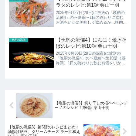
レシピの紹...
ラダのレシピ:第1話 栗山千明
2025年6月27日(28日)に放送の「晩酌の
流儀4」の〜夏編〜1日の終わりに飲む
お酒をいかに美味しく飲めるか…晩酌の
ために1日を行動する、一人の女性、伊
澤美幸(栗山千明)の物語。栗山千明主演!
今夜の“至極の一杯"に全てをかける主人
【晩酌の流儀4】にんにく焼きそ
晩酌の流儀
公・美幸...
ばのレシピ:第10話 栗山千明
2025年8月30日(29日の深夜)に放送の
「晩酌の流儀4」の〜夏編〜第10話（最
終回）1日の終わりに飲むお酒をいかに
美味しく飲めるか…晩酌のために1日を
行動する、一人の女性、伊澤美幸(栗山
千明)の物語。美幸は花火が見える部屋
に引っ越したい...
【晩酌の流儀3】切り干し大根ペペロンチ
ーノのレシピ！第6話 栗山千明
【晩酌の流儀3】第6話のレシピまとめ！
油揚げ納豆、クリームチーズ ラー油和え