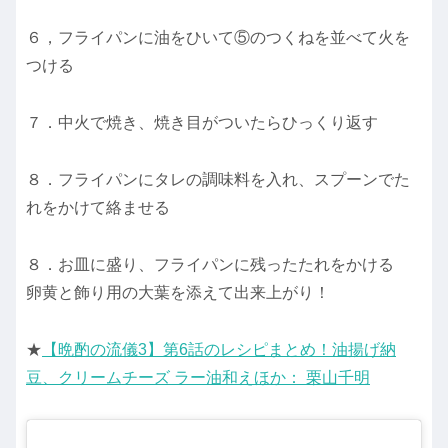
６，フライパンに油をひいて⑤のつくねを並べて火を
つける
７．中火で焼き、焼き目がついたらひっくり返す
８．フライパンにタレの調味料を入れ、スプーンでた
れをかけて絡ませる
８．お皿に盛り、フライパンに残ったたれをかける
卵黄と飾り用の大葉を添えて出来上がり！
★
【晩酌の流儀3】第6話のレシピまとめ！油揚げ納
豆、クリームチーズ ラー油和えほか： 栗山千明