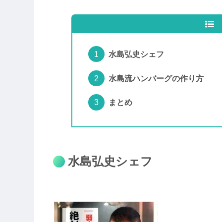
水島弘史シェフ
水島流ハンバーグの作り方
まとめ
水島弘史シェフ