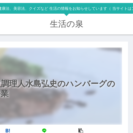
健康法、美容法、クイズなど 生活の情報をお知らせしています（ 当サイトは
生活の泉
火調理人水島弘史のハンバーグの
修業