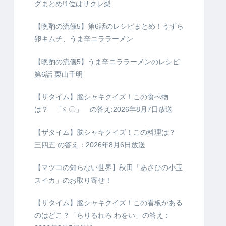
グまとめ!1位はサクレ梨
【晩酌の流儀5】第6話のレシピまとめ！うずら
卵キムチ、うま辛ニララーメン
【晩酌の流儀5】うま辛ニララーメンのレシピ:
第6話 栗山千明
【ザタイム】脳シャキクイズ！この食べ物
は？ 「≦ 〇」 の答え:2026年8月7日放送
【ザタイム】脳シャキクイズ！この料理は？
三四五 の答え：2026年8月6日放送
【マツコの知らない世界】秋田「あさひの小玉
スイカ」のお取り寄せ！
【ザタイム】脳シャキクイズ！この看板がある
のはどこ？「らりるれろ わをい」の答え：