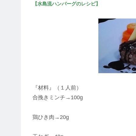
【水島流ハンバーグのレシピ】
『材料』（１人前）
合挽きミンチ→100g
鶏ひき肉→20g