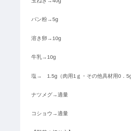
玉ねぎ→40g
パン粉→5g
溶き卵→10g
牛乳→10g
塩→ 1.5g（肉用1ｇ・その他具材用0．5
ナツメグ→適量
コショウ→適量