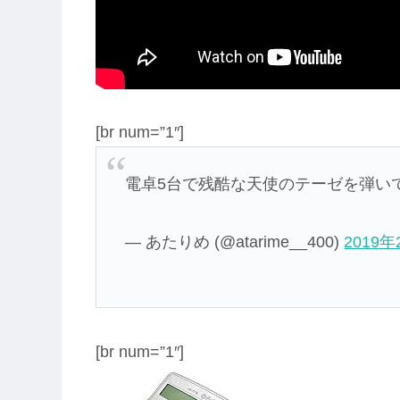
[br num=”1″]
電卓5台で残酷な天使のテーゼを弾い
— あたりめ (@atarime__400)
2019
[br num=”1″]