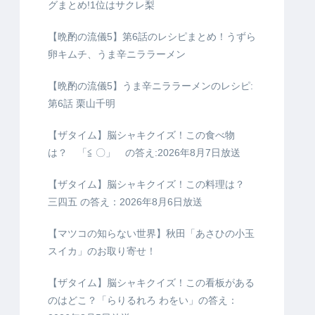
グまとめ!1位はサクレ梨
【晩酌の流儀5】第6話のレシピまとめ！うずら
卵キムチ、うま辛ニララーメン
【晩酌の流儀5】うま辛ニララーメンのレシピ:
第6話 栗山千明
【ザタイム】脳シャキクイズ！この食べ物
は？ 「≦ 〇」 の答え:2026年8月7日放送
【ザタイム】脳シャキクイズ！この料理は？
三四五 の答え：2026年8月6日放送
【マツコの知らない世界】秋田「あさひの小玉
スイカ」のお取り寄せ！
【ザタイム】脳シャキクイズ！この看板がある
のはどこ？「らりるれろ わをい」の答え：