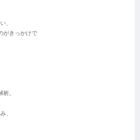
習い、
のがきっかけで
。
解析。
込み、