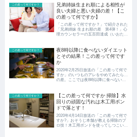
兄弟姉妹生まれ順による相性が
この差って何ですか？
良い夫婦と悪い夫婦の差！【こ
の差って何ですか】
「この差って何ですか？」で紹介された
「兄弟姉妹 生まれ順の差 第4弾！」心
理カウンセラーの五百田達成（いおたた
つなり）さんが教えてくれました。兄弟
姉妹生まれ順による相性が良い夫婦と悪
い夫婦の差の紹介！
夜8時以降に食べないダイエット
この差って何ですか？
とその結果！この差って何です
か
2020年2月25日放送の「この差って何で
すか」のいつものアレをやめてみたら…
の差。ここでは夜8時以降に食べないダ
イエットとその結果の紹介！
【この差って何ですか 掃除】水
この差って何ですか？
回りの頑固な汚れは木工用ボン
ドで落とす！
2020年4月14日放送の「この差って何で
すか?」おそうじ本舗が教える掃除のプ
ロ技！木工用ボンドを使ってしつこい水
回りの汚れや上履きなどの汚れをきれい
にする方法を教えてくれましたので紹介