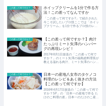
ホイップクリームを1分で作る方
この差って何ですか？
法！この差ってなんですか
「この差って何ですか?」で紹介された
今こそ試したいプロ技ここでは「ホイッ
プクリーム」を1分で作るプロ技のレシ
ピの紹介！
【この差って何ですか？】肉汁
この差って何ですか？
たっぷりミート矢澤のハンバー
グの再現レシピ！
2017年8月1日放送の「この差って何で
すか？」のミート矢澤の福島総料理長が
教える溢れる肉汁、ミート矢澤のハンバ
ーグが家庭で再現できる作り方の紹介！
日本一の産地八女市のタケノコ
この差って何ですか？
料理のレシピ＆あく抜きの方法
【この差って何ですか】
2016年4月17日放送の「この差って何で
すか？SP」の「日本一の産地で作る た
けのこ料理の差」日本一のたけのこ産
地・福岡県八女市ならではタケノコのレ
シピを紹介！