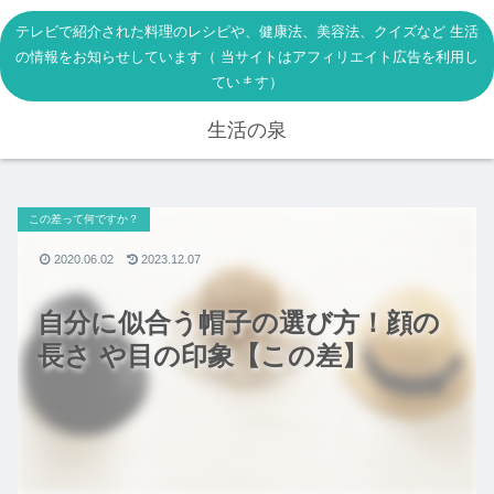
テレビで紹介された料理のレシピや、健康法、美容法、クイズなど 生活
の情報をお知らせしています（ 当サイトはアフィリエイト広告を利用し
ています）
生活の泉
この差って何ですか？
2020.06.02
2023.12.07
自分に似合う帽子の選び方！顔の
長さ や目の印象【この差】