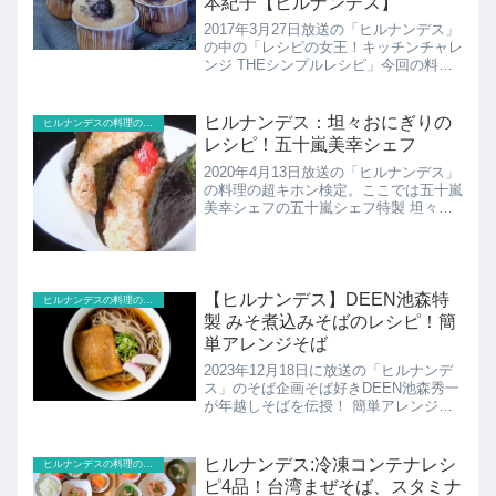
本紀子【ヒルナンデス】
2017年3月27日放送の「ヒルナンデス」
の中の「レシピの女王！キッチンチャレ
ンジ THEシンプルレシピ」今回の料理
テーマは「日本一簡単なスイーツ」究極
に簡単でおいしいシンプルレシピを発
表。そして、料理が苦手な女子が本当に
ヒルナンデス：坦々おにぎりの
ヒルナンデスの料理のレシピ
簡単かどうかを審査...
レシピ！五十嵐美幸シェフ
2020年4月13日放送の「ヒルナンデス」
の料理の超キホン検定。ここでは五十嵐
美幸シェフの五十嵐シェフ特製 坦々お
にぎりのレシピの紹介！
【ヒルナンデス】DEEN池森特
ヒルナンデスの料理のレシピ
製 みそ煮込みそばのレシピ！簡
単アレンジそば
2023年12月18日に放送の「ヒルナンデ
ス」のそば企画そば好きDEEN池森秀一
が年越しそばを伝授！ 簡単アレンジそ
ば、みそ煮込みそばのレシピの紹介で
す！
ヒルナンデス:冷凍コンテナレシ
ヒルナンデスの料理のレシピ
ピ4品！台湾まぜそば、スタミナ