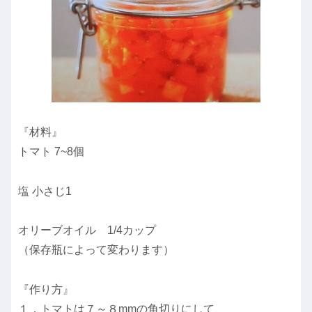
『材料』
トマト 7~8個
塩 小さじ1
オリーブオイル 1/4カップ
（保存瓶によって変わります）
『作り方』
１．トマトは７～８mmの角切りにして、