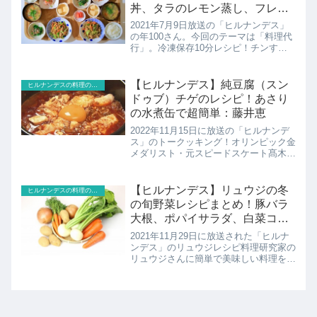
丼、タラのレモン蒸し、フレン
チトースト：ろこさん
2021年7月9日放送の「ヒルナンデス」
の年100さん。今回のテーマは「料理代
行」。冷凍保存10分レシピ！チンする
だけで完成！時短料理研究家ろこさんの
レシピ4品の紹介！
【ヒルナンデス】純豆腐（スン
ヒルナンデスの料理のレシピ
ドゥブ）チゲのレシピ！あさり
の水煮缶で超簡単：藤井恵
2022年11月15日に放送の「ヒルナンデ
ス」のトークッキング！オリンピック金
メダリスト・元スピードスケート髙木菜
那とトークと料理を楽しむトークッキン
グ！年間2000以上のレシピを考案する
料理研究家・藤井恵先生からこれからの
【ヒルナンデス】リュウジの冬
ヒルナンデスの料理のレシピ
寒い日にぴった...
の旬野菜レシピまとめ！豚バラ
大根、ポパイサラダ、白菜コー
ルスローほか
2021年11月29日に放送された「ヒルナ
ンデス」のリュウジレシピ料理研究家の
リュウジさんに簡単で美味しい料理を紹
介していただきます！今回は冬の旬野菜
のアレンジレシピベスト5。北斗晶さ
ん、小森隼さん、藤田ニコルさんが調
理！冬の旬野菜のアレン...