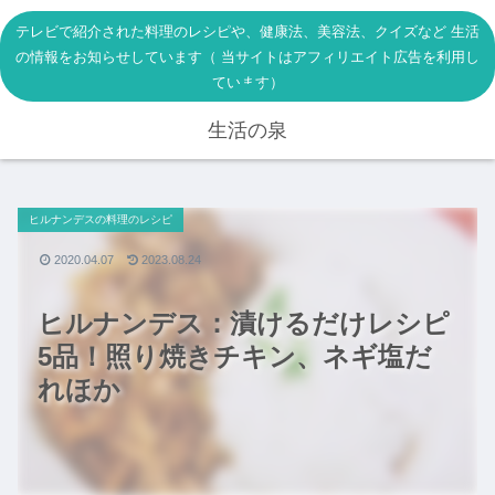
テレビで紹介された料理のレシピや、健康法、美容法、クイズなど 生活
の情報をお知らせしています（ 当サイトはアフィリエイト広告を利用し
ています）
生活の泉
ヒルナンデスの料理のレシピ
2020.04.07
2023.08.24
ヒルナンデス：漬けるだけレシピ
5品！照り焼きチキン、ネギ塩だ
れほか