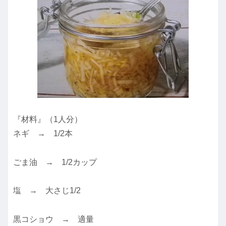
『材料』（1人分）
ネギ → 1/2本
ごま油 → 1/2カップ
塩 → 大さじ1/2
黒コショウ → 適量