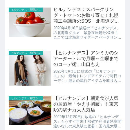
ノラマ&ハウステンボスの白銀イルミネ
ーション「リトルベイク」のアップルパ
ヒルナンデス：スパークリン
ヒルナンデス（料理のレシピ以外）
イの紹介です！
グ・トマトのお取り寄せ！札幌
商工会議所のSOS「北海道グル
メ」
2020年4月16日放送の「ヒルナンデス」
の北海道グルメ 緊急在庫処分SOS！
ここでは北海道サイダースパークリン
グ・トマトのお取り寄せの紹介！
【ヒルナンデス】アンミカのシ
ヒルナンデス（料理のレシピ以外）
アータートルで月曜～金曜まで
のコーデ術！山口もえ
2023年3月3日に放送の「ヒルナンデ
ス」の「最旬トレンドアイテムで毎日コ
ーデ！」最近の流行アイテムを取り入れ
たいけどどうしたら上手くコーデできる
かわからない…そんなお悩みをファッシ
ョン番長 アンミカが超速で解決！！5パ
【ヒルナンデス】朝定食が人気
ヒルナンデス（料理のレシピ以外）
ターンの着回しコーデ...
の居酒屋「やえす初藤」！東京
駅の駅ナカ大人気店
2022年12月20日に放送の「ヒルナンデ
ス」もうすぐ年末！帰省で利用者急増間
違いなしの東京駅に密着！国内最大級の