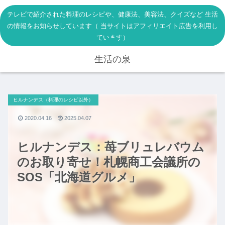
テレビで紹介された料理のレシピや、健康法、美容法、クイズなど 生活
の情報をお知らせしています（ 当サイトはアフィリエイト広告を利用し
ています）
生活の泉
ヒルナンデス（料理のレシピ以外）
2020.04.16
2025.04.07
ヒルナンデス：苺ブリュレバウム
のお取り寄せ！札幌商工会議所の
SOS「北海道グルメ」