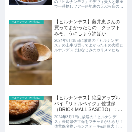
の「ヒルナンデス」のデヴィ夫人と銀座
で一番探しツアー路地裏の天ぷら店の格
安名物ランチ銀座 天あさの紹介です！
【ヒルナンデス】藤井恵さんの
ヒルナンデス（料理のレシピ以外）
買ってよかったもの！クラフト
みそ、うにしょう油ほか
2024年6月18日に放送の「ヒルナンデ
ス」の上半期買ってよかったもの火曜ヒ
ルナンデスでおなじみのカリスマたちが
今年上半期、実際に買ってよかった食品
やキッチン、掃除グッズなどを緊急調
査！藤井恵さんのクラフトみそやうにし
ょう油などの紹介です！
【ヒルナンデス】絶品アップル
ヒルナンデス（料理のレシピ以外）
パイ「リトルベイク」佐世保
（BRICK MALL SASEBO）：久
本雅美おひとり旅
2024年3月1日に放送の「ヒルナンデ
ス」長崎県佐世保をマチャミがぶらり！
佐世保名物レモンステーキ&超巨大！軍
艦シュークリーム絶景！九十九島の大パ