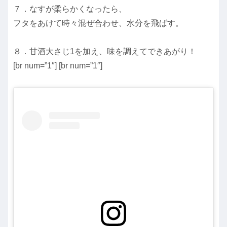
７．なすが柔らかくなったら、
フタをあけて時々混ぜ合わせ、水分を飛ばす。
８．甘酒大さじ1を加え、味を調えてできあがり！
[br num=”1″] [br num=”1″]