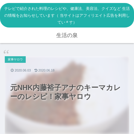
テレビで紹介された料理のレシピや、健康法、美容法、クイズなど 生活
の情報をお知らせしています（ 当サイトはアフィリエイト広告を利用し
ています）
生活の泉
家事ヤロウ
2020.06.03
2020.06.18
元NHK内藤裕子アナのキーマカレ
ーのレシピ！家事ヤロウ