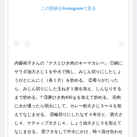
この投稿をInstagramで見る
内藤裕子さんの『ナスとひき肉のキーマカレー』 ①鍋に
サラダ油大さじ１を中火で熱し、みじん切りにしたしょ
うがとにんにく（各１片）を炒める。 ②香りがたった
ら、みじん切りにした玉ねぎ１個を加え、しんなりする
まで炒める。? ③豚ひき肉400ｇを加えて炒める。 ④肉
に火が通ったら弱火にして、カレー粉大さじ３〜４を加
えてなじませる。 ⑤輪切りにしたなす４本分と、酒大さ
じ４、ケチャップ大さじ４、しょう油大さじ３を加えて
なじませる。 ⑥フタをして中火にかけ、時々混ぜ合わせ