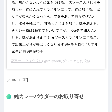
る。焦がさないように気をつける。 ⑦ソース大さじ４を
熱した小鍋に入れてカラメル状にして、鍋に加える。 ⑧
なすが柔らかくなったら、フタをあけて時々混ぜ合わ
せ、水分を飛ばす。 甘酒大さじ１を加え、味を調える。
★カレー粉は1種類でもいいですが、お好みで組み合わ
せると味が深まります！ ★ソースカラメル状にすること
で出来上がりが香ばしくなります #家事ヤロウ #リアル
家事24時 #内藤裕子
家事ヤロウ（公式）
(@kajiyarou)がシェアした投稿 –
2020年 6月月3日午前7時48分PDT
[br num=”1″]
純カレーパウダーのお取り寄せ