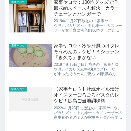
家事ヤロウ：100均グッズで洋
家事ヤロウ
服収納スペースも解決！カラー
チェーンとハンガーで
2019年11月27日放送の「家事ヤロ
ウ!!!」バカリズム・中丸雄一・カズレー
ザーが女子寮に潜入!!100均グッズだけ
で徹底掃除!台所汚れを落とす!今回はパ
リ総合美容専門学校の女子寮に住む人た
ちの家事のお悩みを解決します。ここで
家事ヤロウ：冷や汁風つけダレ
家事ヤロウ
は洋服収納ス...
そうめんのレシピ！ミシュラン
「き久ち」まかない
2019年9月5日(4日）放送の「家事ヤロ
ウ!!!」バカリズム×中丸×カズレーザー
が余ったそうめんで激ウマ料理!めんつ
ゆのタレだけを変える部門。ここではミ
シュラン一つ星「き久ち」まかないの冷
や汁風つけダレそうめんのレシピの紹
【家事ヤロウ】牡蠣オイル漬け
家事ヤロウ
介！
オイスターごろごろパスタのレ
シピ！広島ご当地調味料
2022年1月25日に放送の「家事ヤロウ」
バカリズム・中丸雄一・カズレーザーの
家事初心者の３人が家事をゼロから学ぶ
ドキュメントバラエティー！最強ご当地
調味料を探せ！＆和田明日香が大久保嘉