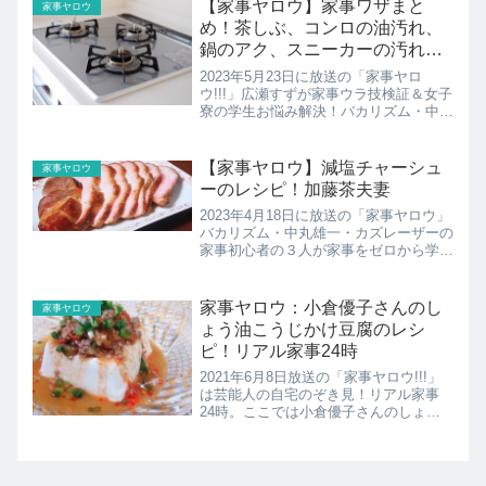
人にレシピ伝授バカリ・中丸・カズの家
【家事ヤロウ】家事ワザまと
家事ヤロウ
事初心者３人が最強...
め！茶しぶ、コンロの油汚れ、
鍋のアク、スニーカーの汚れほ
か
2023年5月23日に放送の「家事ヤロ
ウ!!!」広瀬すずが家事ウラ技検証＆女子
寮の学生お悩み解決！バカリズム・中丸
雄一・カズレーザーの家事初心者の３人
が家事をゼロから学ぶドキュメントバラ
エティー！広瀬すず参戦！鈴木福4兄妹
【家事ヤロウ】減塩チャーシュ
家事ヤロウ
が使える家事ワザ2...
ーのレシピ！加藤茶夫妻
2023年4月18日に放送の「家事ヤロウ」
バカリズム・中丸雄一・カズレーザーの
家事初心者の３人が家事をゼロから学ぶ
ドキュメントバラエティー！祝80歳 加
藤茶のバースデーパーティーにカメラ密
着！濃い味で食べたいカトちゃんVS減
家事ヤロウ：小倉優子さんのし
家事ヤロウ
塩で美味しく食べ...
ょう油こうじかけ豆腐のレシ
ピ！リアル家事24時
2021年6月8日放送の「家事ヤロウ!!!」
は芸能人の自宅のぞき見！リアル家事
24時。ここでは小倉優子さんのしょう
油こうじかけ豆腐のレシピの紹介です！