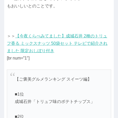
もおいしいとのことです。
＞＞
【今夜くらべみてました】成城石井 2種のトリュ
フ香る ミックスナッツ 50袋セット テレビで紹介され
ました 限定おしぼり付き
[br num=”1″]
【ご褒美グルメランキング スイーツ編】
■1位
成城石井「トリュフ味のポテトチップス」
■2位