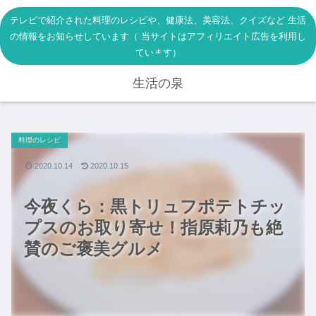
テレビで紹介された料理のレシピや、健康法、美容法、クイズなど 生活
の情報をお知らせしています（ 当サイトはアフィリエイト広告を利用し
ています）
生活の泉
料理のレシピ
2020.10.14
2020.10.15
今夜くら：黒トリュフポテトチッ
プスのお取り寄せ！指原莉乃も絶
賛のご褒美グルメ