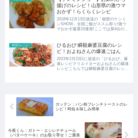
揚げのレシピ！山形県の激ウマ
おかず！らくらくレシピ
2018年12月13日放送の「秘密のケンミ
ンSHOW」全国ご飯がススム祭り!激ウ
マおかず厳選10連発!ここでは第4位の山
形県のお麩のから揚げのレシピの紹介！
ひるおび 瞬殺麻婆豆腐のレシ
料理のレシピ
ピ！およねさんの爆速ごはん
2023年2月23日に放送の「ひるおび」爆
速レシピクリエイターおよねさんの爆速
レシピこちらでは瞬殺麻婆豆腐のレシピ
の紹介です。
ガッテン：パン粉フレンチトーストのレ
シピ！時短＆味しみ簡単
今夜くら：ガトー・エシレナチュール
（バターケーキ）のお取り寄せ！ご褒美