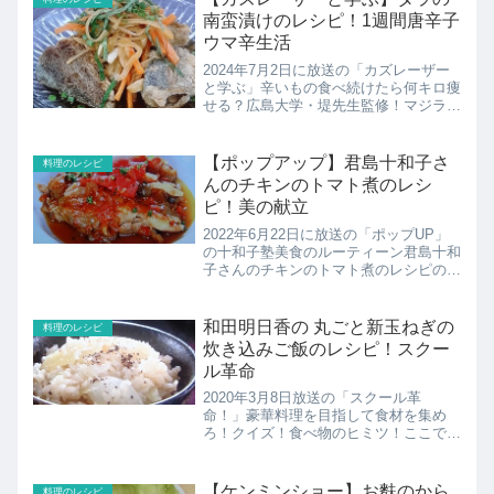
メスープのレシピの...
南蛮漬けのレシピ！1週間唐辛子
ウマ辛生活
2024年7月2日に放送の「カズレーザー
と学ぶ」辛いもの食べ続けたら何キロ痩
せる？広島大学・堤先生監修！マジラブ
村上夫婦が唐辛子1週間生活辛さ苦手で
も楽しめる世界ウマ辛減塩＆減量レシピ
こちらでは5日目のレシピ、タラの南蛮
【ポップアップ】君島十和子さ
料理のレシピ
漬けのレシピの紹介で...
んのチキンのトマト煮のレシ
ピ！美の献立
2022年6月22日に放送の「ポップUP」
の十和子塾美食のルーティーン君島十和
子さんのチキンのトマト煮のレシピの紹
介です！
和田明日香の 丸ごと新玉ねぎの
料理のレシピ
炊き込みご飯のレシピ！スクー
ル革命
2020年3月8日放送の「スクール革
命！」豪華料理を目指して食材を集め
ろ！クイズ！食べ物のヒミツ！ここでは
和田明日香さんの丸ごと新玉ねぎの炊き
込みご飯のレシピの紹介！
【ケンミンショー】お麩のから
料理のレシピ