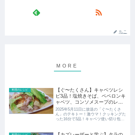
ちこ
【ぐ〜たくさん】キャベツレシ
料理のレシピ
ピ3品！塩焼きそば、ペペロンキ
ャベツ、コンソメスープのレシ
ピ：まるみキッチン
2025年5月11日に放送の「ぐ〜たくさ
ん」のテキトー！激ウマ！クッキングた
った16分で3品！キャベツ使い切り包丁
まな板使わない洗いものほぼなしまるみ
キッチンさんのペペロンキャベツ、塩焼
きそば、キャベツとソーセージのコンソ
【カズレーザーと学ぶ】タラの
料理のレシピ