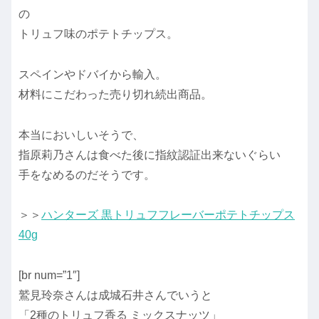
の
トリュフ味のポテトチップス。
スペインやドバイから輸入。
材料にこだわった売り切れ続出商品。
本当においしいそうで、
指原莉乃さんは食べた後に指紋認証出来ないぐらい
手をなめるのだそうです。
＞＞
ハンターズ 黒トリュフフレーバーポテトチップス
40g
[br num=”1″]
鷲見玲奈さんは成城石井さんでいうと
「2種のトリュフ香る ミックスナッツ」