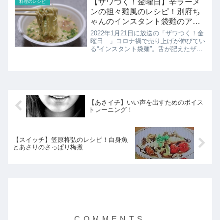
【ザワつく！金曜日】辛ラーメ
料理のレシピ
ンの担々麺風のレシピ！別府ち
ゃんのインスタント袋麺のアレ
ンジレシピ！
2022年1月21日に放送の「ザワつく！金
曜日 」コロナ禍で売り上げが伸びてい
る“インスタント袋麺”。舌が肥えたザワ
つくトリオを唸らせるべく、料理自慢の
芸人がインスタント袋麺のアレンジレシ
ピを一同に振舞う！「インスタント袋麺
アレンジNo.1...
【あさイチ】いい声を出すためのボイス
トレーニング！
【スイッチ】笠原将弘のレシピ！白身魚
とあさりのさっぱり梅煮