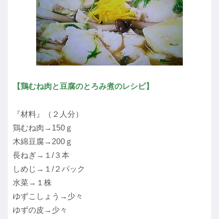
【鶏むね肉と豆腐のとろみ煮のレシピ】
『材料』（２人分）
鶏むね肉→150ｇ
木綿豆腐→200ｇ
長ねぎ→１/３本
しめじ→１/２パック
水菜→１株
ゆずこしょう→少々
ゆずの皮→少々