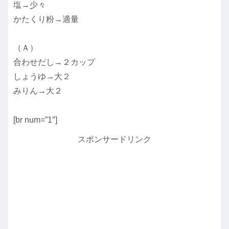
塩→少々
かたくり粉→適量
（Ａ）
合わせだし→２カップ
しょうゆ→大２
みりん→大２
[br num=”1″]
スポンサードリンク