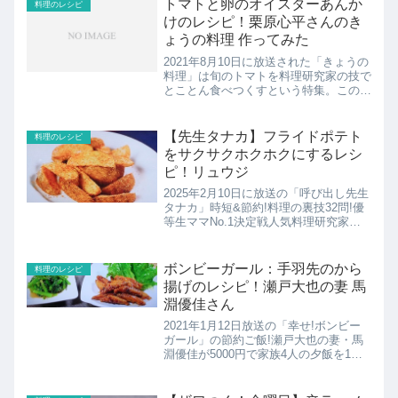
トマトと卵のオイスターあんか
料理のレシピ
けのレシピ！栗原心平さんのき
ょうの料理 作ってみた
2021年8月10日に放送された「きょうの
料理」は旬のトマトを料理研究家の技で
とことん食べつくすという特集。この日
は栗原心平さんの「ご飯がすすむ、がっ
つりトマトおかず」ということでトマト
と卵のオイスターあんかけのレシピを作
【先生タナカ】フライドポテト
料理のレシピ
っていました。その...
をサクサクホクホクにするレシ
ピ！リュウジ
2025年2月10日に放送の「呼び出し先生
タナカ」時短&節約!料理の裏技32問!優
等生ママNo.1決定戦人気料理研究家リ
ュウジの裏技テストフライドポテトをサ
クサクホクホクにするレシピの紹介で
す！
ボンビーガール：手羽先のから
料理のレシピ
揚げのレシピ！瀬戸大也の妻 馬
淵優佳さん
2021年1月12日放送の「幸せ!ボンビー
ガール」の節約ご飯!瀬戸大也の妻・馬
淵優佳が5000円で家族4人の夕飯を1週
間分作る！ここでは手羽先のから揚げの
レシピの紹介！