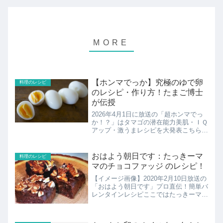
【ホンマでっか】究極のゆで卵
料理のレシピ
のレシピ・作り方！たまご博士
が伝授
2026年4月1日に放送の「超ホンマでっ
か！？」はタマゴの潜在能力美肌・ＩＱ
アップ・激うまレシピを大発表こちらで
はたまご博士（八田一教授）の究極のゆ
で卵のレシピの紹介です！
おはよう朝日です：たっきーマ
料理のレシピ
マのチョコファッジ のレシピ！
【イメージ画像】2020年2月10日放送の
「おはよう朝日です」プロ直伝！簡単バ
レンタインレシピここではたっきーママ
のチョコファッジ のレシピの紹介！