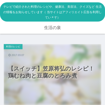
テレビで紹介された料理のレシピや、健康法、美容法、クイズなど 生活
の情報をお知らせしています（ 当サイトはアフィリエイト広告を利用し
ています）
生活の泉
料理のレシピ
2017.03.07
【スイッチ】笠原将弘のレシピ！
鶏むね肉と豆腐のとろみ煮