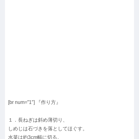
[br num=”1″] 『作り方』
１．長ねぎは斜め薄切り、
しめじは石づきを落としてほぐす。
水菜は約3cm幅に切る。