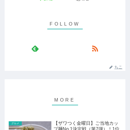
ちこ
【ザワつく金曜日】ご当地カッ
グルメ
プ麺No.1決定戦（第7弾）！1位