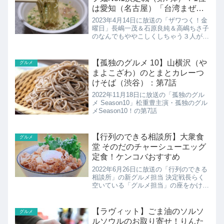
は愛知（名古屋）「台湾まぜそ
ば」
2023年4月14日に放送の「ザワつく！金
曜日」長嶋一茂＆石原良純＆高嶋ちさ子
のなんでもややこしくしちゃう３人が好
き勝手に喋りまくる！荒川静香＆村上佳
菜子がスタジオに初参戦。「全国ご当地
カップ麺No.1決定戦（第7弾）」を開
【孤独のグルメ 10】山横沢（や
グルメ
催！今回エントリ...
まよこざわ）のとまとカレーつ
けそば（渋谷）：第7話
2022年11月18日に放送の「孤独のグル
メ Season10」松重豊主演・孤独のグル
メSeason10！の第7話
【行列のできる相談所】大衆食
グルメ
堂 そのだのチャーシューエッグ
定食！ケンコバおすすめ
2022年6月26日に放送の「行列のできる
相談所」の新グルメ担当 決定戦長らく
空いている「グルメ担当」の座をかけ、
食通芸能人が参戦最強の1000円以内グ
ルメ集結！貴乃花光司、酒井美紀、ケン
ドーコバヤシで対決。こちらではケンコ
【ラヴィット】ごま油のソルソ
グルメ
バさんおすすめの...
ルソウルのお取り寄せ！りんた