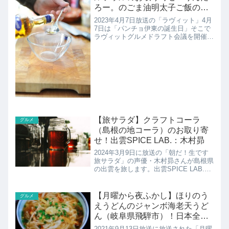
ろー。のごま油明太子ご飯のレ
シピも
2023年4月7日放送の「ラヴィット」4月
7日は「パンチョ伊東の誕生日」そこで
ラヴィットグルメドラフト会議を開催！
見たら絶対に食べたくなるイチオシグル
メこちらではりんたろー。のイチオシグ
ルメ。ごま油のソルソルソウルのお取り
寄せ＆ごま油明太子...
【旅サラダ】クラフトコーラ
グルメ
（島根の地コーラ）のお取り寄
せ！出雲SPICE LAB.：木村昴
2024年3月9日に放送の「朝だ！生です
旅サラダ」の声優・木村昴さんが島根県
の出雲を旅します。出雲SPICE LAB.の
クラフトコーラの紹介です。
【月曜から夜ふかし】ほりのう
グルメ
えうどんのジャンボ海老天うど
ん（岐阜県飛騨市）！日本全国
のデカすぎるアレコレを調査
2021年9月13日放送に放送された「月曜