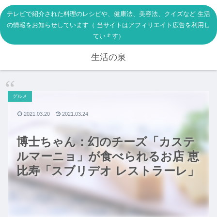
テレビで紹介された料理のレシピや、健康法、美容法、クイズなど 生活
の情報をお知らせしています（ 当サイトはアフィリエイト広告を利用し
ています）
生活の泉
グルメ
2021.03.20
2021.03.24
博士ちゃん：幻のチーズ「カステ
ルマーニョ」が食べられるお店 恵
比寿「スブリデオ レストラーレ」