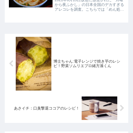
から夜ふかし」の日本全国のデカすぎる
アレコレを調査。こちらでは「めん処
ほりのうえ」の「ジャンボ海老天うど
ん」がの紹介です。
博士ちゃん:電子レンジで焼き芋のレシ
ピ！野菜ソムリエプロ緒方湊くん
あさイチ：口臭撃退ココアのレシピ！