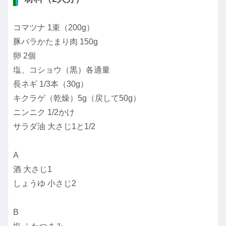
コマツナ 1束（200g）
豚バラかたまり肉 150g
卵 2個
塩、コショウ（黒）各適量
長ネギ 1/3本（30g）
キクラゲ（乾燥）5g（戻して50g）
ニンニク 1/2かけ
サラダ油 大さじ1と1/2
A
酒 大さじ1
しょうゆ 小さじ2
B