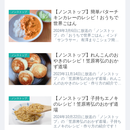
を笠原将弘さんが紹介。簡単にプロの味
に仕上がる笠原さんのテクニックは必
見。にんじんハンバーグのレシピ・作り
【ノンストップ】簡単バターチ
ノンストップ
方の紹介です！
キンカレーのレシピ！おうちで
世界ごはん
2024年3月6日に放送の「ノンストッ
プ」の「おうちで世界ごはん」インド
「サンラサー」 有澤まりこシェフ簡単
バターチキンカレーのレシピ・作り方の
紹介です！
【ノンストップ】れんこんのお
ノンストップ
やきのレシピ！笠原将弘のおか
ず道場
2023年11月14日に放送の「ノンストッ
プ」の「笠原将弘のおかず道場」れんこ
んのおやきのレシピ・作り方の紹介で
す！
【ノンストップ】子持ちエノキ
ノンストップ
のレシピ！笠原将弘のおかず道
場
2024年10月22日に放送の「ノンストッ
プ」の「笠原将弘のおかず道場」子持ち
エノキのレシピ・作り方の紹介です！