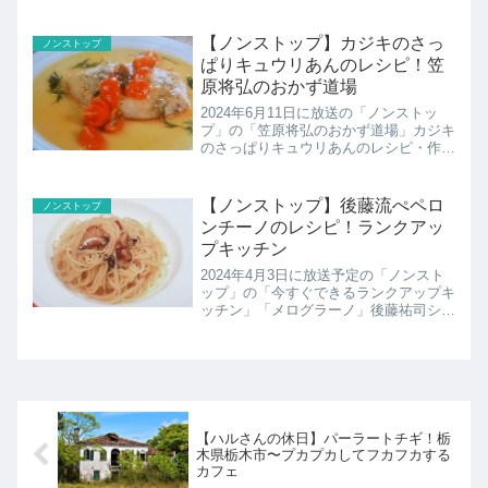
【ノンストップ】カジキのさっ
ノンストップ
ぱりキュウリあんのレシピ！笠
原将弘のおかず道場
2024年6月11日に放送の「ノンストッ
プ」の「笠原将弘のおかず道場」カジキ
のさっぱりキュウリあんのレシピ・作り
方の紹介です！
【ノンストップ】後藤流ぺペロ
ノンストップ
ンチーノのレシピ！ランクアッ
プキッチン
2024年4月3日に放送予定の「ノンスト
ップ」の「今すぐできるランクアップキ
ッチン」「メログラーノ」後藤祐司シェ
フ後藤流ぺペロンチーノのレシピ・作り
方の紹介です！
【ハルさんの休日】パーラートチギ！栃
木県栃木市〜プカプカしてフカフカする
カフェ