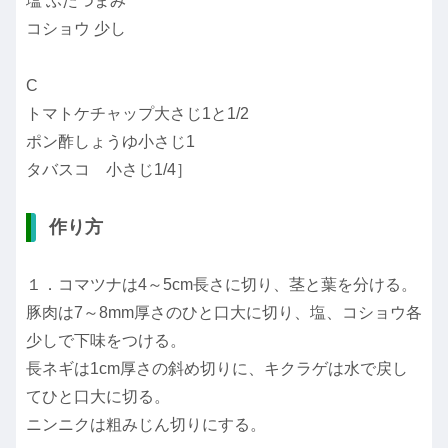
塩 ふたつまみ
コショウ 少し
C
トマトケチャップ大さじ1と1/2
ポン酢しょうゆ小さじ1
タバスコ 小さじ1/4］
作り方
１．コマツナは4～5cm長さに切り、茎と葉を分ける。
豚肉は7～8mm厚さのひと口大に切り、塩、コショウ各
少しで下味をつける。
長ネギは1cm厚さの斜め切りに、キクラゲは水で戻し
てひと口大に切る。
ニンニクは粗みじん切りにする。