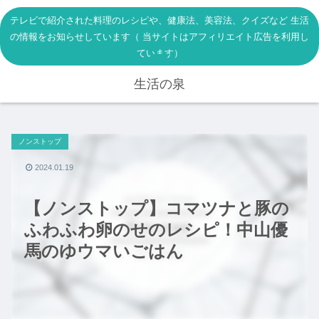
テレビで紹介された料理のレシピや、健康法、美容法、クイズなど 生活
の情報をお知らせしています（ 当サイトはアフィリエイト広告を利用し
ています）
生活の泉
ノンストップ
2024.01.19
【ノンストップ】コマツナと豚の
ふわふわ卵のせのレシピ！中山優
馬のゆウマいごはん