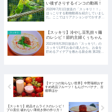
い後ずさりするインコの動画！
2020年7月1日放送の「スッキリ！！」
ほっこりする動物動画を紹介していまし
た。ここではリアクションがでかすぎる
インコの紹介！
【スッキリ】冷やし豆乳担々麺
スッキリ
のレシピ！節約主婦くぅちゃん
2021年9月28日放送の「スッキリ!」の
スッキリLIFEお金の達人から、お金を
貯めるアイデアを教わる新企画 第2段6
年間で1000万円貯蓄した時短節約家く
ぅちゃん。ここでは1人前100円ででき
る冷やし豆乳担々麺のレシピの紹介で
す。
【マツコの知らない世界】中野瑞樹おす
すめ絶品フルーツ！もんげーバナナ、古
都華ほか
【スッキリ】絶品オムライスのレシピ！
プロ直伝 破れない薄焼き卵の作り方！