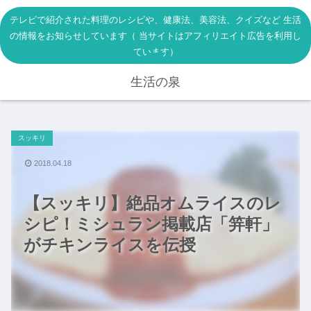
テレビで紹介された料理のレシピや、健康法、美容法、クイズなど 生活
の情報をお知らせしています（ 当サイトはアフィリエイト広告を利用し
ています）
生活の泉
スッキリ
2018.04.18
【スッキリ】絶品オムライスのレ
シピ！ミシュラン掲載店「笄軒」
がチキンライスを伝授