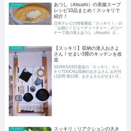
門店の凄ワザで「家庭で簡単 オムライ
あつし（Atsushi）の美腸スープ
スッキリ
ス」のレシピの紹...
レシピ10品まとめ！スッキリで
紹介！
日本テレビの情報番組「スッキリ！」の
「お願い！ビューティーチャー」のコー
ナーで美の達人あつし（Atsushi）さん
の「魔法の美腸スープ」が何度か紹介さ
れました。そのレシピ10品のまとめで
す。
【スッキリ】収納の達人おさよ
スッキリ
さん！せまい3畳のキッチンを改
造
2019年5月6日放送の「スッキリ」スッ
キリTOUCHは収納のおさよさん お片付
け訪問 第12弾。おさよさんがせまい3畳
のキッチンのお宅を改造します。3畳の
キッチンのお宅横浜市の佐藤家へ。キッ
チンが3畳と狭く、炊飯器は床に直置
き。炊飯器が邪...
スッキリ：リアクションの大き
スッキリ