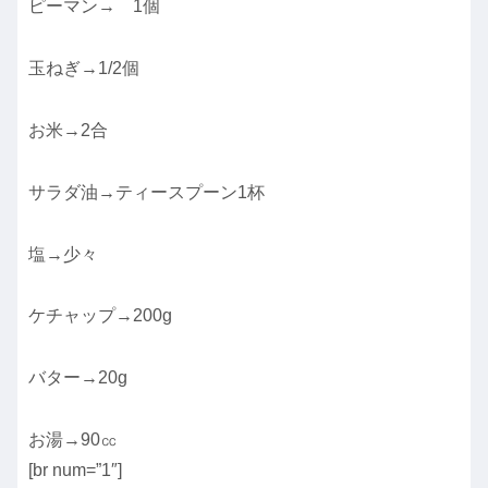
ピーマン→ 1個
玉ねぎ→1/2個
お米→2合
サラダ油→ティースプーン1杯
塩→少々
ケチャップ→200g
バター→20g
お湯→90㏄
[br num=”1″]