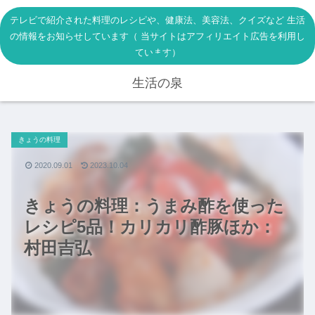
テレビで紹介された料理のレシピや、健康法、美容法、クイズなど 生活
の情報をお知らせしています（ 当サイトはアフィリエイト広告を利用し
ています）
生活の泉
きょうの料理
2020.09.01
2023.10.04
きょうの料理：うまみ酢を使った
レシピ5品！カリカリ酢豚ほか：
村田吉弘