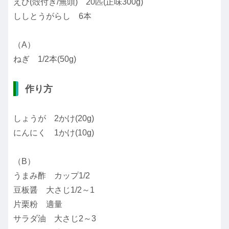
えび(殻付き/無頭) 20匹(正味300g)
ししとうがらし 6本
（A）
ねぎ 1/2本(50g)
作り方
しょうが 2かけ(20g)
にんにく 1かけ(10g)
（B）
うまみ酢 カップ1/2
豆板醤 大さじ1/2～1
片栗粉 適量
サラダ油 大さじ2～3