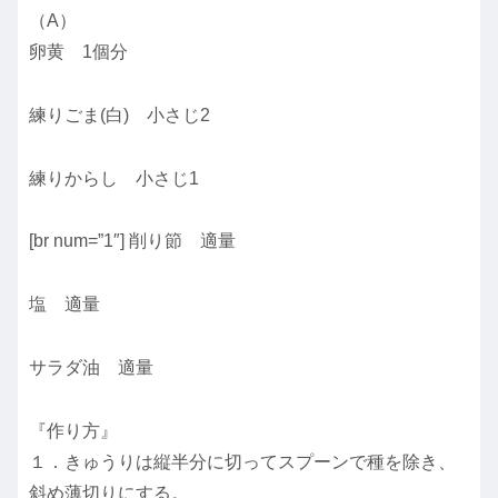
（A）
卵黄 1個分
練りごま(白) 小さじ2
練りからし 小さじ1
[br num=”1″] 削り節 適量
塩 適量
サラダ油 適量
『作り方』
１．きゅうりは縦半分に切ってスプーンで種を除き、
斜め薄切りにする。