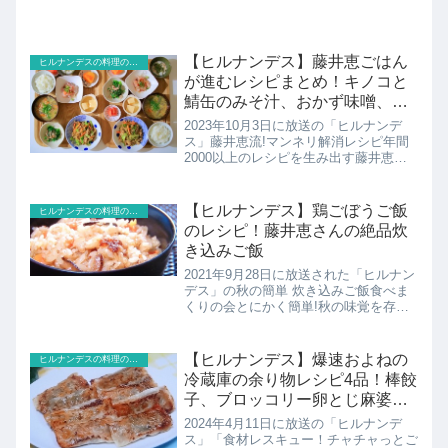
【ヒルナンデス】藤井恵ごはん
ヒルナンデスの料理のレシピ
が進むレシピまとめ！キノコと
鯖缶のみそ汁、おかず味噌、納
豆TKG
2023年10月3日に放送の「ヒルナンデ
ス」藤井恵流!マンネリ解消レシピ年間
2000以上のレシピを生み出す藤井恵先
生が 新米の季節にぴったり！ご飯がす
すむ包丁ほぼ不要の新おかずレシピ3品
を伝授！こちらでは紹介されたのレシピ
【ヒルナンデス】鶏ごぼうご飯
ヒルナンデスの料理のレシピ
のまとめです！
のレシピ！藤井恵さんの絶品炊
き込みご飯
2021年9月28日に放送された「ヒルナン
デス」の秋の簡単 炊き込みご飯食べま
くりの会とにかく簡単!秋の味覚を存分
に楽しめる藤井恵さんの絶品炊き込みご
飯レシピこちらでは焼き鳥缶を使った鶏
ごぼうご飯のレシピの紹介です。
【ヒルナンデス】爆速およねの
ヒルナンデスの料理のレシピ
冷蔵庫の余り物レシピ4品！棒餃
子、ブロッコリー卵とじ麻婆、
ロールキャベツ、から揚げ
2024年4月11日に放送の「ヒルナンデ
ス」「食材レスキュー！チャチャっとご