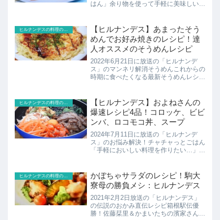
はん」余り物を使って手軽に美味しい料
理を作りたい…そんな主婦のお悩みを料
理のプロが解決する企画。冷蔵庫の余り
物を使った簡単アレンジレシピ4連発。
【ヒルナンデス】あまったそう
ヒルナンデスの料理のレシピ
教えてくれるのは“爆...
めんでお好み焼きのレシピ！達
人オススメのそうめんレシピ
2022年6月21日に放送の「ヒルナンデ
ス」のマンネリ解消そうめんこれからの
時期に食べたくなる最新そうめんレシピ
一手間＆余り物で簡単アレンジそうめん
レシピやこの夏注目のめんつゆをお届
け。1000以上のレシピを考えた達人オ
【ヒルナンデス】およねさんの
ヒルナンデスの料理のレシピ
ススメのそうめんレシ...
爆速レシピ4品！コロッケ、ビビ
ンバ、ロコモコ丼、スープ
2024年7月11日に放送の「ヒルナンデ
ス」のお悩み解決！チャチャっとごはん
「手軽においしい料理を作りたい…」そ
んな主婦のお悩みを料理のプロが解決す
る企画“爆速レシピクリエーター”およね
さんこちらでは紹介されたレシピ4品
かぼちゃサラダのレシピ！駒大
ヒルナンデスの料理のレシピ
（パーティーコロッケ...
寮母の勝負メシ：ヒルナンデス
2021年2月2日放送の「ヒルナンデス」
の伝説のおかみ直伝レシピ箱根駅伝優
勝！佐藤栞里＆かまいたちの濱家さんが