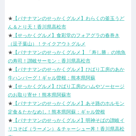
★
【バナナマンのせっかくグルメ】わらくの釜玉うど
ん＆とり天！香川県高松市
★
【せっかくグルメ】食彩堂のフォアグラの春巻き
（逗子葉山）！テイクアウトグルメ
★
【バナナマンのせっかくグルメ 】「寿し勝」の地魚
の寿司！讃岐サーモン：香川県高松市
★
【バナナマンのせっかくグルメ】ひばり工房のあか
牛ハンバーグ！ギャル曽根：熊本県阿蘇
★
【せっかくグルメ】ひばり工房のハムやソーセージ
のお取り寄せ！熊本県阿蘇市
★
【バナナマンのせっかくグルメ】あそ路のホルモン
定食＆たかなめし！熊本県阿蘇：ギャル曽根
★
【バナナマンのせっかくグルメ】明神そばの讃岐イ
リコそば（ラーメン）＆チャーシュー丼！香川県高松