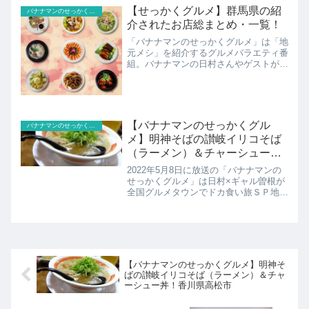
【せっかくグルメ】群馬県の紹
バナナマンのせっかくグルメ
介されたお店総まとめ・一覧！
「バナナマンのせっかくグルメ」は「地
元メシ」を紹介するグルメバラエティ番
組。バナナマンの日村さんやゲストが訪
れた土地で地元の方々におすすめのお店
を聞き地元の方々がおすすめすめる絶品
ご当地グルメを食べていきます。こちら
では今まで登場した群馬県...
【バナナマンのせっかくグル
バナナマンのせっかくグルメ
メ】明神そばの讃岐イリコそば
（ラーメン）＆チャーシュー
丼！香川県高松市
2022年5月8日に放送の「バナナマンの
せっかくグルメ」は日村×ギャル曽根が
全国グルメタウンでドカ食い旅ＳＰ地元
の人にオススメグルメを聞き込み！教え
てもらったグルメを食べまくり！日村さ
んはうどんの町・香川県高松市へ！こち
らでは瀬戸内グルメ！...
【バナナマンのせっかくグルメ】明神そ
ばの讃岐イリコそば（ラーメン）＆チャ
ーシュー丼！香川県高松市