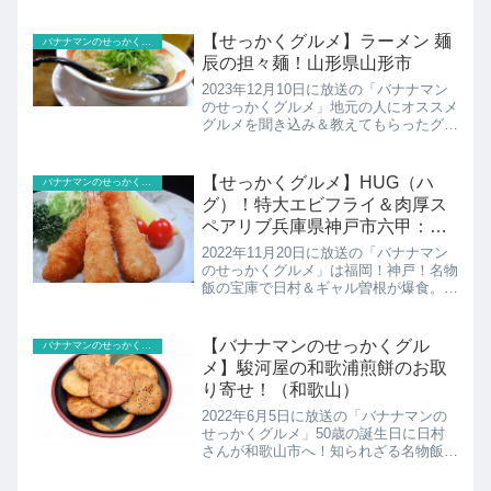
さん長野市で夏の大自然＆絶品飯を満
喫！人気ステーキハウスの炭火焼き特大
ハンバーグ×白米「ドンキホーテ」の
【せっかくグルメ】ラーメン 麺
バナナマンのせっかくグルメ
「1ポンド俵ハンバーグ...
辰の担々麺！山形県山形市
2023年12月10日に放送の「バナナマン
のせっかくグルメ」地元の人にオススメ
グルメを聞き込み＆教えてもらったグル
メを食べまくり！今回は「冬に行きた
い！全国の人気温泉地で爆食SP」日村
さんは岐阜県飛騨高山＆蔵王温泉の山形
【せっかくグルメ】HUG（ハ
バナナマンのせっかくグルメ
市へ！山形市ラーメン...
グ）！特大エビフライ＆肉厚ス
ペアリブ兵庫県神戸市六甲：ギ
ャル曽根
2022年11月20日に放送の「バナナマン
のせっかくグルメ」は福岡！神戸！名物
飯の宝庫で日村＆ギャル曽根が爆食。夜
景の名所・六甲山の麓にある兵庫県神戸
市六甲にギャル曽根出動！洋食屋で特大
エビフライ＆肉厚スペアリブに食らいつ
【バナナマンのせっかくグル
バナナマンのせっかくグルメ
く！ハグ(New ...
メ】駿河屋の和歌浦煎餅のお取
り寄せ！（和歌山）
2022年6月5日に放送の「バナナマンの
せっかくグルメ」50歳の誕生日に日村
さんが和歌山市へ！知られざる名物飯に
感動の嵐！駿河屋の和歌浦煎餅のお取り
寄せの紹介です！