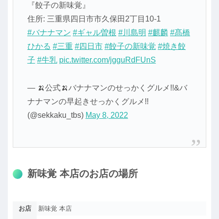
『餃子の新味覚』
住所: 三重県四日市市久保田2丁目10-1
#バナナマン
#ギャル曽根
#川島明
#麒麟
#髙橋
ひかる
#三重
#四日市
#餃子の新味覚
#焼き餃
子
#牛乳
pic.twitter.com/jgguRdFUnS
— 🍌公式🍌バナナマンのせっかくグルメ!!&バ
ナナマンの早起きせっかくグルメ!!
(@sekkaku_tbs)
May 8, 2022
新味覚 本店のお店の場所
お店
新味覚 本店