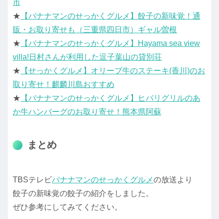
市
★
【バナナマンのせっかくグルメ】餃子の新味覚！通
販・お取り寄せも（三重県四日市）ギャル曽根
★
【バナナマンのせっかくグルメ】Hayama sea view
villa!日村さんが利用した逗子葉山の貸別荘
★
【せっかくグルメ】オリーブ牛のステーキ(香川)のお
取り寄せ！麒麟川島おすすめ
★
【バナナマンのせっかくグルメ】ヒバリグリルのあ
か牛ハンバーグのお取り寄せ！熊本県阿蘇
まとめ
TBSテレビ
バナナマンのせっかくグルメ
の放送より
餃子の新味覚の餃子の紹介をしました。
ぜひ参考にしてみてください。