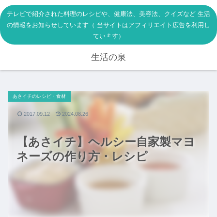
テレビで紹介された料理のレシピや、健康法、美容法、クイズなど 生活
の情報をお知らせしています（ 当サイトはアフィリエイト広告を利用し
ています）
生活の泉
あさイチのレシピ・食材
2017.09.12
2024.08.26
【あさイチ】ヘルシー自家製マヨ
ネーズの作り方・レシピ