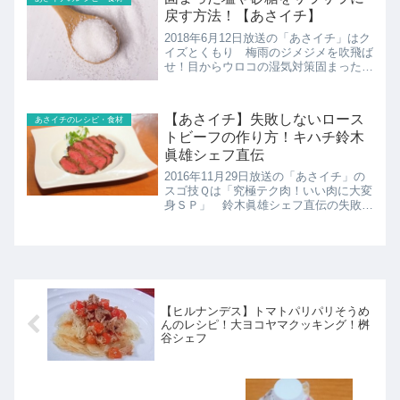
戻す方法！【あさイチ】
2018年6月12日放送の「あさイチ」はク
イズとくもり 梅雨のジメジメを吹飛ば
せ！目からウロコの湿気対策固まった塩
や砂糖をサラサラに戻す方法を紹介！
（2020年5月26日にも放送されました）
【あさイチ】失敗しないロース
あさイチのレシピ・食材
トビーフの作り方！キハチ鈴木
眞雄シェフ直伝
2016年11月29日放送の「あさイチ」の
スゴ技Ｑは「究極テク肉！いい肉に大変
身ＳＰ」 鈴木眞雄シェフ直伝の失敗し
ないローストビーフの作り方を紹介！オ
ーブンは使わずゆでて作ります。
【ヒルナンデス】トマトパリパリそうめ
んのレシピ！大ヨコヤマクッキング！桝
谷シェフ