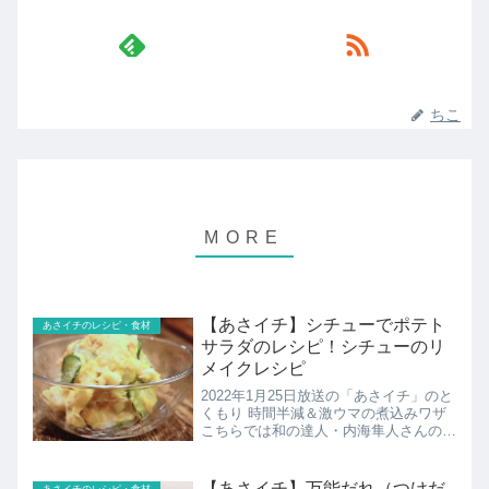
ちこ
【あさイチ】シチューでポテト
あさイチのレシピ・食材
サラダのレシピ！シチューのリ
メイクレシピ
2022年1月25日放送の「あさイチ」のと
くもり 時間半減＆激ウマの煮込みワザ
こちらでは和の達人・内海隼人さんのシ
チューでポテトサラダのレシピの紹介で
す！
【あさイチ】万能だれ（つけだ
あさイチのレシピ・食材