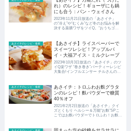
れ）のレシピ！ギョーザにも鍋
にも合う：パン・ウェイさん
2023年11月21日放送の「あさイチ」
の“冷え”や“むくみ”など冬のお悩みを解
決する薬膳ワザをツイQ。“おうちゴハ
ン”を本格薬膳に近づけるキーワード
「五味」「五色」とは？体調に合わせて
餡をが七変化させるギョーザワザやお手
【あさイチ】ライスペーパーで
あさイチのレシピ・食材
軽薬膳茶など、難し...
スイーツレシピ！アップルパ
イ・大福アイス・ミルクレープ
2023年10月3日放送の「あさイチ」のツ
イQ楽ワザ “巻き巻き”パーティーレシピ
大集合!インフルエンサー チルさんのラ
イスペーパーでスイーツレシピアップル
パイ、雪見大福、ミルクレープのレシピ
の紹介です！
あさイチ：トロふわお麩グラタ
あさイチのレシピ・食材
ンのレシピ！麩パウダーで糖質
40％オフ
2021年2月2日放送の「あさイチ」クイ
ズとくもり ヘルシー＆万能“お麩”SPこ
こではお麩パウダーでトロふわ！お麩
（ふ）グラタンのレシピの紹介！
固まった塩や砂糖をサラサラに
あさイチのレシピ・食材