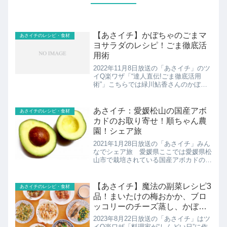
【あさイチ】かぼちゃのごまマ
あさイチのレシピ・食材
ヨサラダのレシピ！ごま徹底活
用術
2022年11月8日放送の「あさイチ」のツ
イQ楽ワザ「“達人直伝!ごま徹底活用
術”」こちらでは緑川鮎香さんのかぼち
ゃのごまマヨサラダの紹介です！
あさイチ：愛媛松山の国産アボ
あさイチのレシピ・食材
カドのお取り寄せ！順ちゃん農
園！シェア旅
2021年1月28日放送の「あさイチ」みん
なでシェア旅 愛媛県ここでは愛媛県松
山市で栽培されている国産アボカドのお
取り寄せの紹介！
【あさイチ】魔法の副菜レシピ3
あさイチのレシピ・食材
品！まいたけの梅おかか、ブロ
ッコリーのチーズ蒸し、かぼち
ゃのはちみつレモン煮：武蔵裕
2023年8月22日放送の「あさイチ」はツ
子さんのしんどい日に作るごは
イQ楽ワザ「料理家が“しんどい日”に作