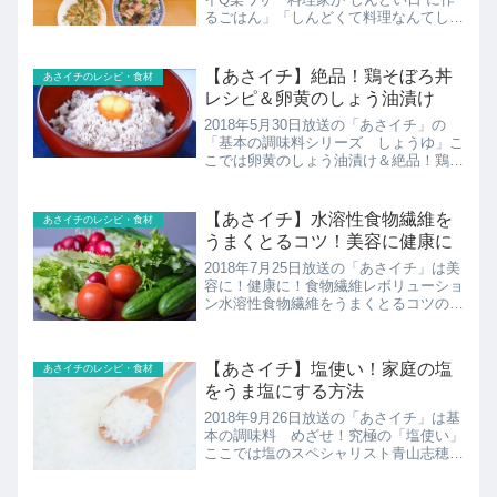
るごはん」「しんどくて料理なんてした
ん
くない！」そんな日に料理家は何を作
る？武蔵裕子さんのレンチン1回ででき
る副菜レシピ、まいたけの梅おかか、ブ
【あさイチ】絶品！鶏そぼろ丼
あさイチのレシピ・食材
ロッコリーのチーズ...
レシピ＆卵黄のしょう油漬け
2018年5月30日放送の「あさイチ」の
「基本の調味料シリーズ しょうゆ」こ
こでは卵黄のしょう油漬け＆絶品！鶏そ
ぼろ丼のレシピを紹介！
【あさイチ】水溶性食物繊維を
あさイチのレシピ・食材
うまくとるコツ！美容に健康に
2018年7月25日放送の「あさイチ」は美
容に！健康に！食物繊維レボリューショ
ン水溶性食物繊維をうまくとるコツの紹
介！
【あさイチ】塩使い！家庭の塩
あさイチのレシピ・食材
をうま塩にする方法
2018年9月26日放送の「あさイチ」は基
本の調味料 めざせ！究極の「塩使い」
ここでは塩のスペシャリスト青山志穂さ
んの家庭の塩をうま塩にする方法の紹
介！