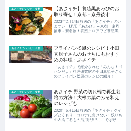
保存術を紹介！
【あさイチ】養殖黒あわびのお
あさイチのレシピ・食材
取り寄せ！京都・京丹後市
2023年2月14日放送の「あさイチ」のい
まオシ！LIVE「あわび」～京都・京丹
後市～新名物！養殖クロアワビ養殖黒あ
わびのお取り寄せの紹介です！
フライパン松風のレシピ！小田
あさイチのレシピ・食材
真規子さんのおせちにもおすす
めの料理：あさイチ
「あさイチ」で紹介された「みんな！ゴ
ハンだよ」料理研究家の小田真規子さん
のフライパン松風のレシピの紹介！
あさイチ:野菜の切れ端で再生栽
あさイチのレシピ・食材
培の方法！大根の葉のみそ和え
のレシピも
2020年6月16日放送の「あさイチ」クイ
ズとくもり コロナに負けない！残りも
の＆捨てるもの活用法SPここでは野菜
の再生栽培の方法とコツの紹介！