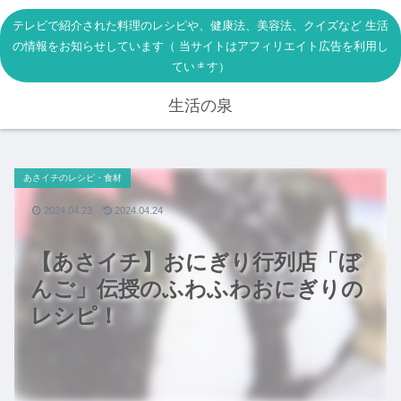
テレビで紹介された料理のレシピや、健康法、美容法、クイズなど 生活
の情報をお知らせしています（ 当サイトはアフィリエイト広告を利用し
ています）
生活の泉
あさイチのレシピ・食材
2024.04.23
2024.04.24
【あさイチ】おにぎり行列店「ぼ
んご」伝授のふわふわおにぎりの
レシピ！