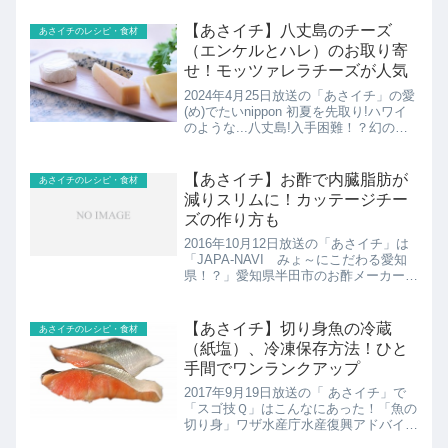
【あさイチ】八丈島のチーズ
あさイチのレシピ・食材
（エンケルとハレ）のお取り寄
せ！モッツァレラチーズが人気
2024年4月25日放送の「あさイチ」の愛
(め)でたいnippon 初夏を先取り!ハワイ
のような...八丈島!入手困難！？幻の島
ずし＆島のチーズEnkel to Hare（エン
ケルとハレ）の紹介です！
【あさイチ】お酢で内臓脂肪が
あさイチのレシピ・食材
減りスリムに！カッテージチー
ズの作り方も
2016年10月12日放送の「あさイチ」は
「JAPA-NAVI みょ～にこだわる愛知
県！？」愛知県半田市のお酢メーカー
「ミツカン」の社員食堂。スリムになる
秘けつや酢で超簡単なカッテージチーズ
の作り方を紹介！
【あさイチ】切り身魚の冷蔵
あさイチのレシピ・食材
（紙塩）、冷凍保存方法！ひと
手間でワンランクアップ
2017年9月19日放送の「 あさイチ」で
「スゴ技Ｑ」はこんなにあった！「魚の
切り身」ワザ水産庁水産復興アドバイザ
ーの上田勝彦さんオススメの冷蔵・冷凍