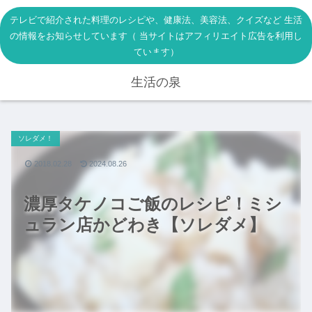
テレビで紹介された料理のレシピや、健康法、美容法、クイズなど 生活
の情報をお知らせしています（ 当サイトはアフィリエイト広告を利用し
ています）
生活の泉
ソレダメ！
2018.02.28
2024.08.26
濃厚タケノコご飯のレシピ！ミシ
ュラン店かどわき【ソレダメ】