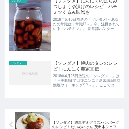
【ソレダメ】にんにくのはちみ
ソレダメ！
つしょうゆ漬けのレシピ！ハチ
ミツくるみ味噌も
2019年6月5日放送の「ソレダメ!～あな
たの常識は非常識!?～」今、注目されて
いる「ハチミツ」。 新常識ハンター増
田が養蜂が盛んな長野県へ。ここではに
んにくのはちみつしょうゆ漬けとハチミ
ツくるみ味噌のレシピの紹介！
【ソレダメ】焼肉のタレのレシ
ソレダメ！
ピ！にんにく農家直伝
2018年4月25日放送の「ソレダメ！」は
「～美肌!疲労回復ニンニク新常識&脂肪
燃焼ウォーキングSP～」。ここではに
んにく農家直伝の焼肉のタレのレシピを
紹介！
【ソレダメ】濃厚デミグラスハンバーグ
のレシピ！たいめいけん 茂出木シェフ