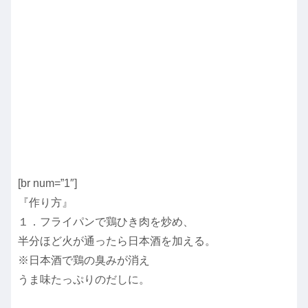
[br num=”1″]
『作り方』
１．フライパンで鶏ひき肉を炒め、
半分ほど火が通ったら日本酒を加える。
※日本酒で鶏の臭みが消え
うま味たっぷりのだしに。