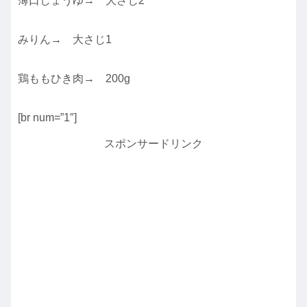
薄口しょうゆ→ 大さじ2
みりん→ 大さじ1
鶏ももひき肉→ 200g
[br num=”1″]
スポンサードリンク