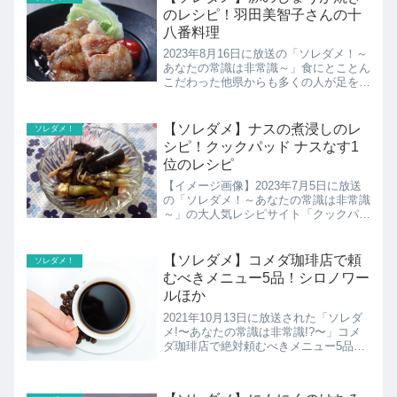
のレシピ！羽田美智子さんの十
八番料理
2023年8月16日に放送の「ソレダメ！～
あなたの常識は非常識～」食にとことん
こだわった他県からも多くの人が足を運
ぶ、ゲストの茨城県出身・羽田美智子さ
んもオススメの今大注目の爆ウケスーパ
ー「BLANDE（ブランデ）」を大特集！
【ソレダメ】ナスの煮浸しのレ
ソレダメ！
スタジオでは羽...
シピ！クックパッド ナスなす1
位のレシピ
【イメージ画像】2023年7月5日に放送
の「ソレダメ！～あなたの常識は非常識
～」の大人気レシピサイト「クックパッ
ド」のアクセス数ナンバーワンのレシピ
こちらではなすと一緒に検索されたメニ
ュー1位のレシピ、ナスの煮浸しのレシ
【ソレダメ】コメダ珈琲店で頼
ソレダメ！
ピの紹介です。
むべきメニュー5品！シロノワー
ルほか
2021年10月13日に放送された「ソレダ
メ!〜あなたの常識は非常識!?〜」コメ
ダ珈琲店で絶対頼むべきメニュー5品の
紹介！