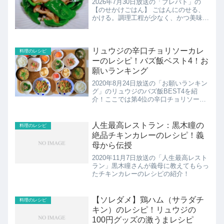
2026年7月30日放送の「プレバト」の
【のせかけごはん】 ごはんにのせる、
かける。調理工程が少なく、かつ美味し
いご飯ものを生み出す新企画が始動！カ
リスマ料理家の長谷川あかり先生が査定
こちらでは2位になった寺川綾さんの食
欲ワクワク！ブラック...
リュウジの辛口チョリソーカレ
料理のレシピ
ーのレシピ！バズ飯ベスト4！お
願いランキング
2020年8月24日放送の「お願いランキン
グ」のリュウジのバズ飯BEST4を紹
介！ここでは第4位の辛口チョリソーカ
レーのレシピの紹介！
人生最高レストラン：黒木瞳の
料理のレシピ
絶品チキンカレーのレシピ！義
母から伝授
2020年11月7日放送の「人生最高レスト
ラン」黒木瞳さんが義母に教えてもらっ
たチキンカレーのレシピの紹介！
【ソレダメ】鶏ハム（サラダチ
料理のレシピ
キン）のレシピ！リュウジの
100円グッズの激うまレシピ