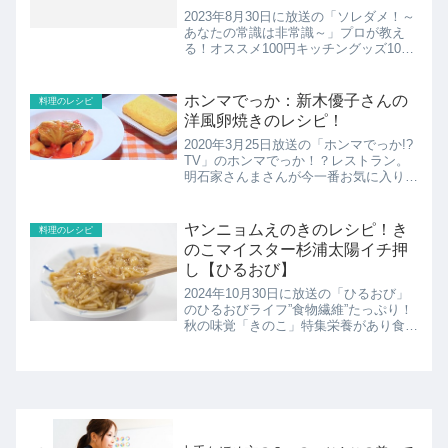
2023年8月30日に放送の「ソレダメ！～
あなたの常識は非常識～」プロが教え
る！オススメ100円キッチングッズ100
円グッズが大好きだという料理研究家リ
ュウジが絶賛した100円キッチングッズ
を使った超簡単絶品レシピ⑩品大公開！
ホンマでっか：新木優子さんの
料理のレシピ
メレンゲが簡単...
洋風卵焼きのレシピ！
2020年3月25日放送の「ホンマでっか!?
TV」のホンマでっか！？レストラン。
明石家さんまさんが今一番お気に入りの
女優新木優子さんが家庭料理の定番「ロ
ールキャベツ」と洋風卵焼きを作りま
す。ここでは洋風卵焼きのレシピの紹
ヤンニョムえのきのレシピ！き
料理のレシピ
介！
のこマイスター杉浦太陽イチ押
し【ひるおび】
2024年10月30日に放送の「ひるおび」
のひるおびライフ”食物繊維”たっぷり！
秋の味覚「きのこ」特集栄養があり食物
繊維も豊富なのに低カロリーといえば、
きのこ。きのこマイスターの資格も取得
した杉浦太陽さんおすすめのレシピは、
ヤンニョムえの...