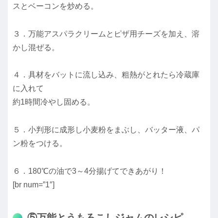
スとベーコンを炒める。
３．万能アスパラクリームとピザ用チーズを加え、溶
かし混ぜる。
４．具材をバットに流し込み、粗熱がとれたら冷蔵庫
に入れて
約1時間冷やし固める。
５．小判形に成形し小麦粉をまぶし、バッター液、パ
ン粉をつける。
６．180℃の油で3～4分揚げてできあがり！
[br num=”1″]
⑤万能とうもろこしジャムのレシピ