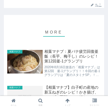
ちこ
相葉マナブ：夏バテ疲労回復釜
相葉マナブ
飯（長芋、梅干し）のレシピ！
第12回釜-1グランプリ
2020年8月16日放送の「相葉マナブ」は
第12回 釜-1グランプリ！！今回の釜-1
グランプリは「夏のスタミナSP」！暑
い夏にむけて、スタミナがつくような釜
飯を作ります。ここでは夏バテ疲労回復
釜飯のレシピの紹介！
【相葉マナブ】白子町の産地の
相葉マナブ
新玉ねぎのレシピ！かき揚げ、
スープ、万能ソースほか
2017年5月14日放送の「相葉マナブ」で
ホーム
検索
トップ
サイドバー
「旬の産地ごはん 白子たまねぎ」ここ