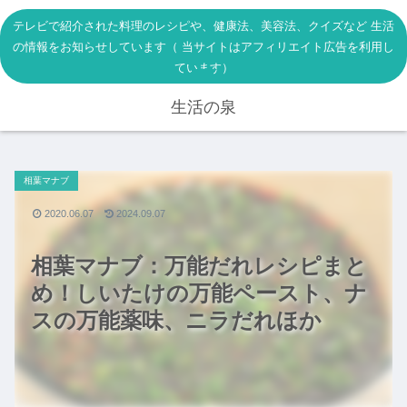
テレビで紹介された料理のレシピや、健康法、美容法、クイズなど 生活
の情報をお知らせしています（ 当サイトはアフィリエイト広告を利用し
ています）
生活の泉
相葉マナブ
2020.06.07
2024.09.07
相葉マナブ：万能だれレシピまと
め！しいたけの万能ペースト、ナ
スの万能薬味、ニラだれほか