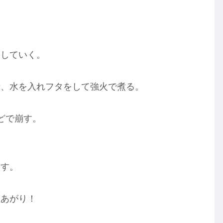
スしていく。
素、水を入れフタをして強火で煮る。
どで崩す。
ます。
きあがり！