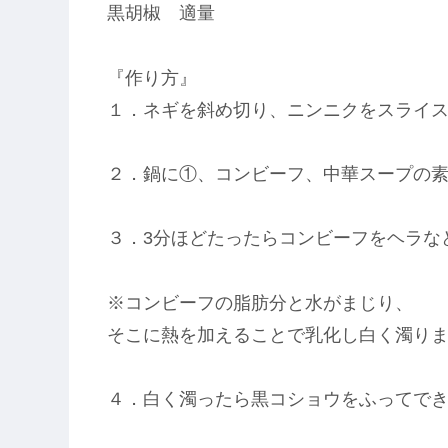
黒胡椒 適量
『作り方』
１．ネギを斜め切り、ニンニクをスライ
２．鍋に①、コンビーフ、中華スープの
３．3分ほどたったらコンビーフをヘラな
※コンビーフの脂肪分と水がまじり、
そこに熱を加えることで乳化し白く濁り
４．白く濁ったら黒コショウをふってで