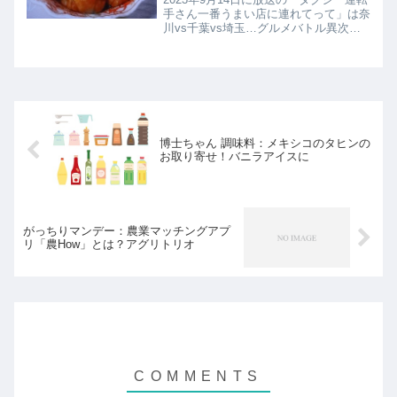
手さん一番うまい店に連れてって」は奈
川vs千葉vs埼玉…グルメバトル異次元
の本格中華！とろける豚の角煮 東京・
町田上海公司（シャンハイハウス）の紹
介です！
博士ちゃん 調味料：メキシコのタヒンの
お取り寄せ！バニラアイスに
がっちりマンデー：農業マッチングアプ
リ「農How」とは？アグリトリオ