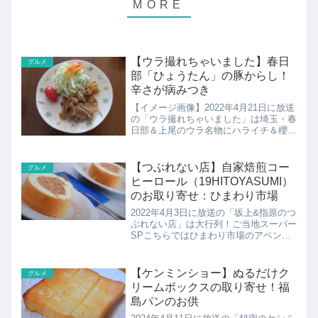
【ウラ撮れちゃいました】春日
グルメ
部「ひょうたん」の豚からし！
辛さが病みつき
【イメージ画像】2022年4月21日に放送
の「ウラ撮れちゃいました」は埼玉・春
日部＆上尾のウラ名物にハライチ＆櫻坂
46小林埼玉・春日部＆上尾のウラ名物
探し！埼玉県春日部市にある「ひょうた
ん」の豚からしの紹介です！
【つぶれない店】自家焙煎コー
グルメ
ヒーロール（19HITOYASUMI）
のお取り寄せ：ひまわり市場
2022年4月3日に放送の「坂上&指原のつ
ぶれない店」は大行列！ご当地スーパー
SPこちらではひまわり市場のアベンジ
ャーズの1人、越川真理（マリ・コシカ
ワ）さん厳選の自家焙煎コーヒーロール
の紹介です！
【ケンミンショー】ぬるだけク
グルメ
リームボックスの取り寄せ！福
島パンのお供