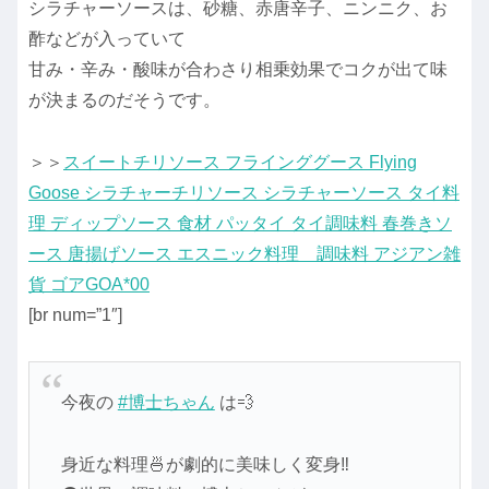
シラチャーソースは、砂糖、赤唐辛子、ニンニク、お
酢などが入っていて
甘み・辛み・酸味が合わさり相乗効果でコクが出て味
が決まるのだそうです。
＞＞
スイートチリソース フラインググース Flying
Goose シラチャーチリソース シラチャーソース タイ料
理 ディップソース 食材 パッタイ タイ調味料 春巻きソ
ース 唐揚げソース エスニック料理 調味料 アジアン雑
貨 ゴアGOA*00
[br num=”1″]
今夜の
#博士ちゃん
は💨
身近な料理🍜が劇的に美味しく変身‼️