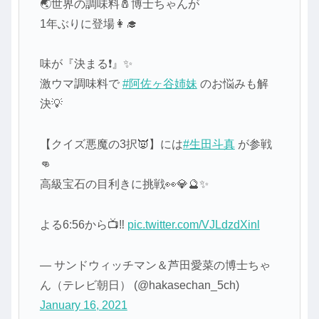
🌏️世界の調味料🧂博士ちゃんが
1年ぶりに登場👩‍🎓
味が『決まる❗️』✨
激ウマ調味料で
#阿佐ヶ谷姉妹
のお悩みも解
決💡
【クイズ悪魔の3択👿】には
#生田斗真
が参戦
👊
高級宝石の目利きに挑戦👀💎🔮✨
よる6:56から📺️‼️
pic.twitter.com/VJLdzdXinl
— サンドウィッチマン＆芦田愛菜の博士ちゃ
ん（テレビ朝日） (@hakasechan_5ch)
January 16, 2021