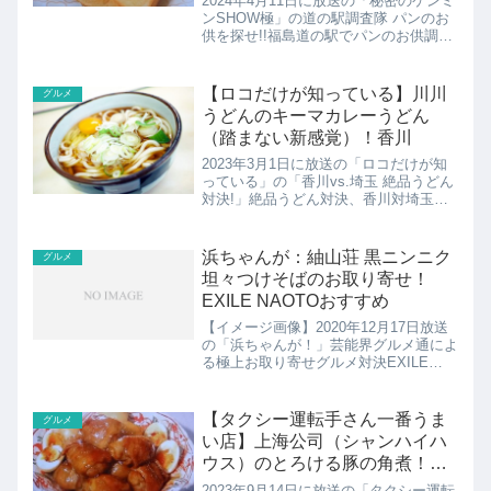
2024年4月11日に放送の「秘密のケンミ
ンSHOW極」の道の駅調査隊 パンのお
供を探せ!!福島道の駅でパンのお供調
査！あのソウルフード「クリームボック
ス」がパンのお供にぬるだけクリームボ
ックスのお取り寄せの紹介です！
【ロコだけが知っている】川川
グルメ
うどんのキーマカレーうどん
（踏まない新感覚）！香川
2023年3月1日に放送の「ロコだけが知
っている」の「香川vs.埼玉 絶品うどん
対決!」絶品うどん対決、香川対埼玉。
さぬきうどんの新ムーブメントに埼玉の
バラエティー豊かなうどんが挑む。うど
ん王国・香川をリサーチするのは、香川
浜ちゃんが：紬山荘 黒ニンニク
グルメ
ロコの松本明子と...
坦々つけそばのお取り寄せ！
EXILE NAOTOおすすめ
【イメージ画像】2020年12月17日放送
の「浜ちゃんが！」芸能界グルメ通によ
る極上お取り寄せグルメ対決EXILE
NAOTOさんおすすめの「紬山荘 黒ニ
ンニク坦々つけそば」の通販・お取り寄
せの紹介！
【タクシー運転手さん一番うま
グルメ
い店】上海公司（シャンハイハ
ウス）のとろける豚の角煮！東
京都町田市：タクうま
2023年9月14日に放送の「タクシー運転