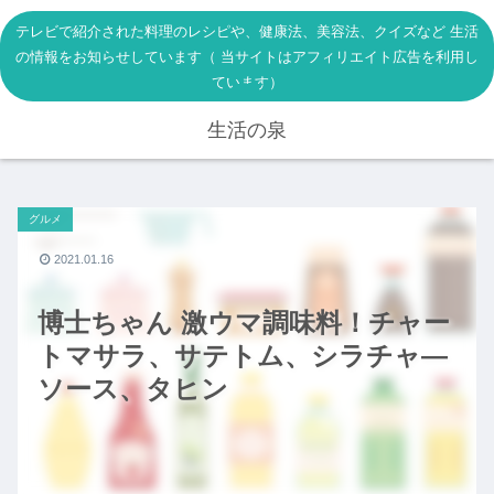
テレビで紹介された料理のレシピや、健康法、美容法、クイズなど 生活
の情報をお知らせしています（ 当サイトはアフィリエイト広告を利用し
ています）
生活の泉
グルメ
2021.01.16
博士ちゃん 激ウマ調味料！チャー
トマサラ、サテトム、シラチャ―
ソース、タヒン