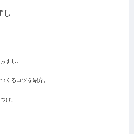
ずし
なおすし。
につくるコツを紹介。
味つけ。