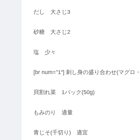
だし 大さじ3
砂糖 大さじ2
塩 少々
[br num=”1″] 刺し身の盛り合わせ(
貝割れ菜 1パック(50g)
もみのり 適量
青じそ(千切り) 適宜