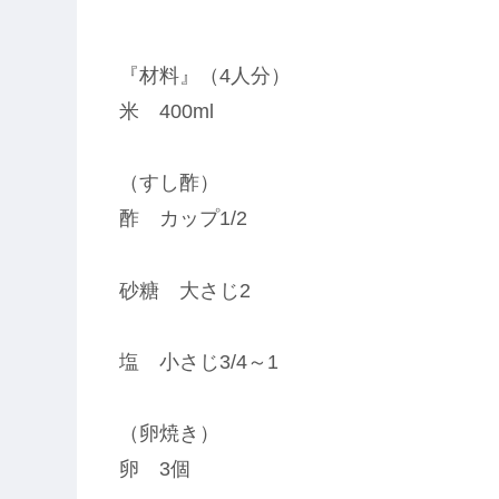
『材料』（4人分）
米 400ml
（すし酢）
酢 カップ1/2
砂糖 大さじ2
塩 小さじ3/4～1
（卵焼き）
卵 3個