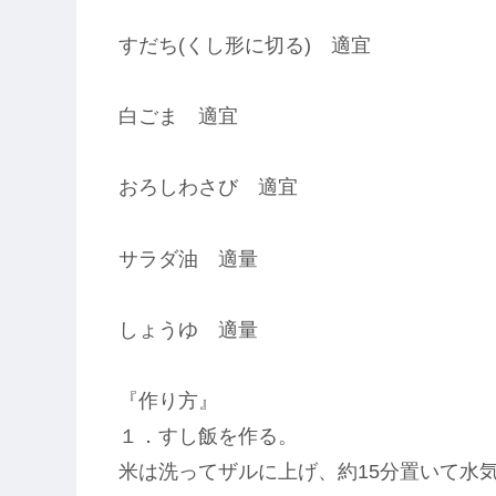
すだち(くし形に切る) 適宜
白ごま 適宜
おろしわさび 適宜
サラダ油 適量
しょうゆ 適量
『作り方』
１．すし飯を作る。
米は洗ってザルに上げ、約15分置いて水