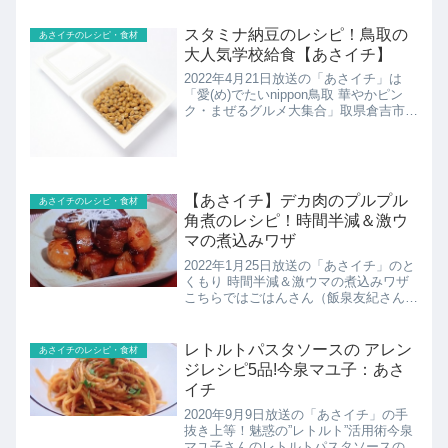
スタミナ納豆のレシピ！鳥取の
あさイチのレシピ・食材
大人気学校給食【あさイチ】
2022年4月21日放送の「あさイチ」は
「愛(め)でたいnippon鳥取 華やかピン
ク・まぜるグルメ大集合」取県倉吉市の
学校給食で30年間愛されているメニュ
ー。元々地域で納豆を食べる習慣がなか
ったため、なんとか栄養価の高い納豆を
食べてもらお...
【あさイチ】デカ肉のプルプル
あさイチのレシピ・食材
角煮のレシピ！時間半減＆激ウ
マの煮込みワザ
2022年1月25日放送の「あさイチ」のと
くもり 時間半減＆激ウマの煮込みワザ
こちらではごはんさん（飯泉友紀さん）
のデカ肉のプルプル角煮のレシピの紹介
です！
レトルトパスタソースの アレン
あさイチのレシピ・食材
ジレシピ5品!今泉マユ子：あさ
イチ
2020年9月9日放送の「あさイチ」の手
抜き上等！魅惑の”レトルト”活用術今泉
マユ子さんのレトルトパスタソースのア