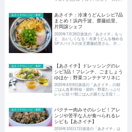
レンジレシピの紹介！
あさイチ：冷凍うどんレシピ7品
あさイチのレシピ・食材
まとめ！浜内千波、齋藤絵里、
片岡譲シェフ
2020年7月28日放送の「あさイチ」もっ
と おいしくなる！冷凍うどんを極める
SPスパイスの女王齋藤絵里さん、片岡
譲シェフ、料理研究家の浜内千波さんの
冷凍うどんレシピ7品の紹介！
【あさイチ】ドレッシングのレ
あさイチのレシピ・食材
シピ3品！フレンチ、ごましょう
ゆほか：野菜コンテナマリネに
2025年4月8日放送の「あさイチ」の朝
ごはん改革!時短・節約・野菜たっぷり
レシピ続々!朝ごはんの新たな主役！？
高タンパク＆節約食材「卵」の時短＆か
さましレシピ「作り置き」で盛り付ける
だけ！野菜たっぷりコンテナマリネ食パ
パクチー肉みそのレシピ！アレ
あさイチのレシピ・食材
ン乗っける具材アレン...
ンジや苦手な人が食べられるレ
シピも【あさイチ】
2016年10日17日放送の「あさイチ」は