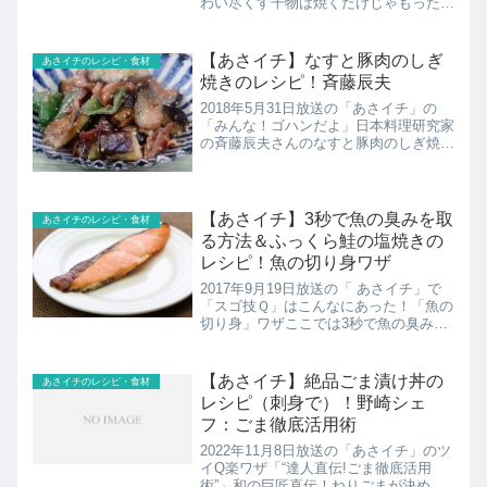
わい尽くす干物は焼くだけじゃもったい
ない！下味がついている干物を使えば手
間暇かけずにいろいろな絶品料理が作れ
ます。干物研究家うすいはなこさんや老
【あさイチ】なすと豚肉のしぎ
あさイチのレシピ・食材
舗干物店３...
焼きのレシピ！斉藤辰夫
2018年5月31日放送の「あさイチ」の
「みんな！ゴハンだよ」日本料理研究家
の斉藤辰夫さんのなすと豚肉のしぎ焼き
のレシピを紹介！
【あさイチ】3秒で魚の臭みを取
あさイチのレシピ・食材
る方法＆ふっくら鮭の塩焼きの
レシピ！魚の切り身ワザ
2017年9月19日放送の「 あさイチ」で
「スゴ技Ｑ」はこんなにあった！「魚の
切り身」ワザここでは3秒で魚の臭みを
取る方法＆ふっくらジューシー鮭の塩焼
きのレシピを紹介！
【あさイチ】絶品ごま漬け丼の
あさイチのレシピ・食材
レシピ（刺身で）！野崎シェ
フ：ごま徹底活用術
2022年11月8日放送の「あさイチ」のツ
イQ楽ワザ「“達人直伝!ごま徹底活用
術”」和の巨匠直伝！ねりごまが決めて