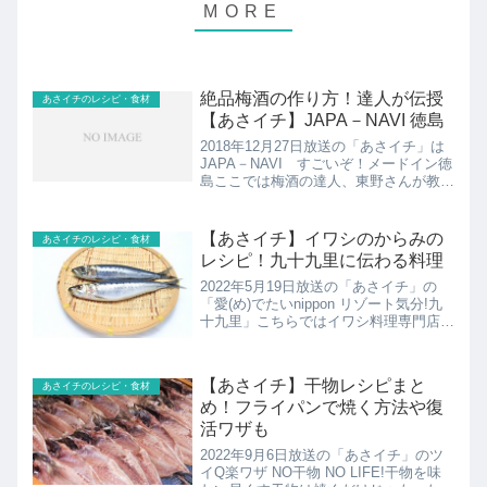
絶品梅酒の作り方！達人が伝授
あさイチのレシピ・食材
【あさイチ】JAPA－NAVI 徳島
2018年12月27日放送の「あさイチ」は
JAPA－NAVI すごいぞ！メードイン徳
島ここでは梅酒の達人、東野さんが教え
る梅酒の作り方について紹介！
【あさイチ】イワシのからみの
あさイチのレシピ・食材
レシピ！九十九里に伝わる料理
2022年5月19日放送の「あさイチ」の
「愛(め)でたいnippon リゾート気分!九
十九里」こちらではイワシ料理専門店の
おかみが教えてくれたイワシのからみの
レシピの紹介です。
【あさイチ】干物レシピまと
あさイチのレシピ・食材
め！フライパンで焼く方法や復
活ワザも
2022年9月6日放送の「あさイチ」のツ
イQ楽ワザ NO干物 NO LIFE!干物を味