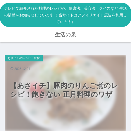
テレビで紹介された料理のレシピや、健康法、美容法、クイズなど 生活
の情報をお知らせしています（ 当サイトはアフィリエイト広告を利用し
ています）
生活の泉
あさイチのレシピ・食材
2023.12.04
【あさイチ】豚肉のりんご煮のレ
シピ！飽きない 正月料理のワザ