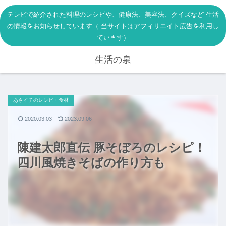
テレビで紹介された料理のレシピや、健康法、美容法、クイズなど 生活
の情報をお知らせしています（ 当サイトはアフィリエイト広告を利用し
ています）
生活の泉
あさイチのレシピ・食材
2020.03.03
2023.09.06
陳建太郎直伝 豚そぼろのレシピ！
四川風焼きそばの作り方も