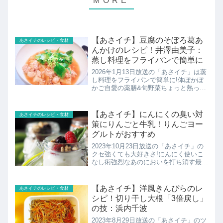
【あさイチ】豆腐のそぼろ葛あ
あさイチのレシピ・食材
んかけのレシピ！井澤由美子：
蒸し料理をフライパンで簡単に
2026年1月13日放送の「あさイチ」は蒸
し料理をフライパンで簡単に!体ぽかぽ
かご自愛の薬膳&旬野菜ちょっと熱っぽ
い時におすすめの蒸し料理。 薬膳では
豆腐は体の熱を取るとされています。国
際中医薬膳師で料理家の井澤由美子さん
【あさイチ】にんにくの臭い対
あさイチのレシピ・食材
の豆腐のそぼろ葛あ...
策にりんごと牛乳！りんごヨー
グルトがおすすめ
2023年10月23日放送の「あさイチ」の
クセ強くても大好きさ!にんにく使いこ
なし術強烈なあのにおいを打ち消す最強
食べ合わせ食材を発見こちらではにんに
くの臭い対策の紹介です！
【あさイチ】洋風きんぴらのレ
あさイチのレシピ・食材
シピ！切り干し大根「3倍戻し」
の技：浜内千波
2023年8月29日放送の「あさイチ」のツ