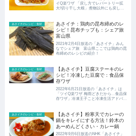
イQ楽ワザ 「戻し方でレパートリー拡
大!切り干し大根」煮物以外にも戻し方
で甘み・うまみを引き出し、切り干し大
根のレパートリーを拡大。こちらでは浜
内千波さんの切り干し大根の「3倍戻
あさイチ：鶏肉の昆布締めのレ
あさイチのレシピ・食材
し」で洋風きんぴらの...
シピ！昆布チップも：シェア旅
富山県
2021年2月4日放送の「あさイチ」みん
なでシェア旅 富山県ここでは鶏肉の昆
布締めのレシピの紹介！
【あさイチ】豆腐ステーキのレ
あさイチのレシピ・食材
シピ！冷凍した豆腐で：食品保
存ワザ
2022年6月21日放送の「あさイチ」は
「ツイQ楽ワザ 梅雨どきだから...食品保
存ワザ」冷凍王子こと冷凍生活アドバイ
ザーの西川剛史さんが教えてくれた豆腐
ステーキのレシピの紹介です！
【あさイチ】粉寒天でカレーの
あさイチのレシピ・食材
鍋をキレイにする方法！鈴木の
あーめんどくさい・カレー鍋
2022年9月6日放送のNHK「あさイチ」