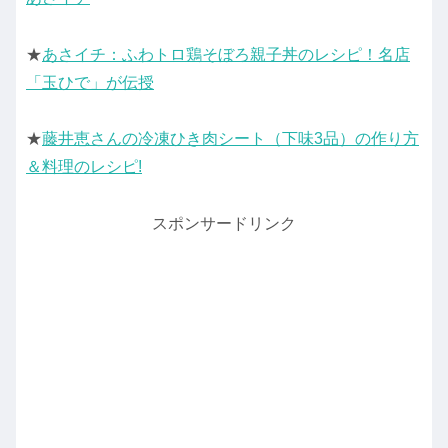
★
あさイチ：ふわトロ鶏そぼろ親子丼のレシピ！名店
「玉ひで」が伝授
★
藤井恵さんの冷凍ひき肉シート（下味3品）の作り方
＆料理のレシピ!
スポンサードリンク