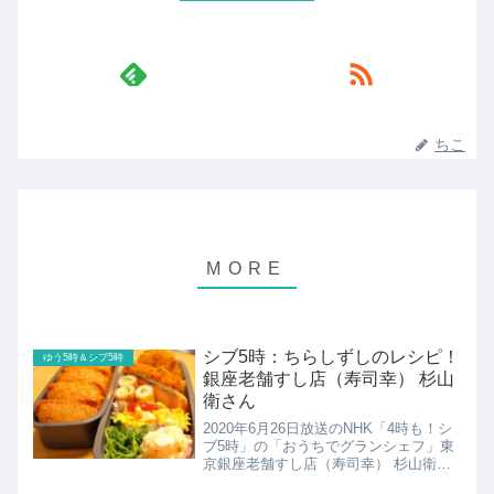
ちこ
シブ5時：ちらしずしのレシピ！
ゆう5時＆シブ5時
銀座老舗すし店（寿司幸） 杉山
衛さん
2020年6月26日放送のNHK「4時も！シ
ブ5時」の「おうちでグランシェフ」東
京銀座老舗すし店（寿司幸） 杉山衛さ
んの家庭で銀座の味ちらしずしのレシピ