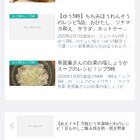
【ゆう5時】ちぢみほうれんそう
ゆう5時＆シブ5時
のレシピ5品、おひたし、ツナマ
ヨ和え、サラダ、ホットケーキ
ほか
2023年2月7日放送の「ニュースLIVE！
ゆう5時」のちょい知り！ゆう5飯甘く
て濃～い！栄養満点ちぢみほうれんそう
のレシピの紹介です！
有賀薫さんの白菜の塩しょうが
ゆう5時＆シブ5時
スープのレシピ！シブ5時
2020年1月8日放送のNHK「4時も！シブ
5時」の「シェフのヒトワザ！ 」スープ
作家 有賀薫さんの白菜の塩しょうがス
ープのレシピを紹介！
【あさイチ】万能ピリ辛薬味だれのレシ
ピ！豆もやしご飯＆焼き肉・焼き野菜