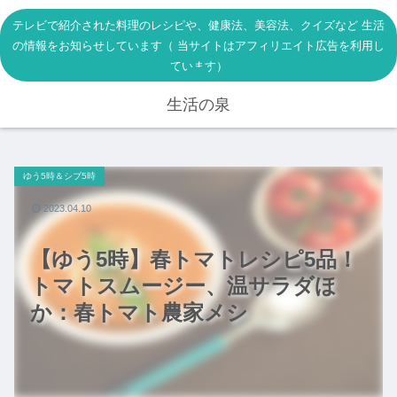
テレビで紹介された料理のレシピや、健康法、美容法、クイズなど 生活
の情報をお知らせしています（ 当サイトはアフィリエイト広告を利用し
ています）
生活の泉
ゆう5時＆シブ5時
2023.04.10
【ゆう5時】春トマトレシピ5品！
トマトスムージー、温サラダほ
か：春トマト農家メシ