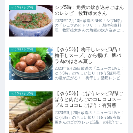
を紹介！
シブ5時：角煮の炊き込みごはん
ゆう5時＆シブ5時
のレシピ！牧野雄太さん
2020年12月10日放送のNHK「シブ5時」
の「シェフのヒトワザ！ 」創作和食料
理 牧野雄太さんの角煮の炊き込みごは
んのレシピの紹介！
【ゆう5時】梅干しレシピ3品！
ゆう5時＆シブ5時
梅干しスープ、から揚げ、豚バ
ラ肉のはさみ蒸し
2023年6月26日放送の「ニュースLIVE！
ゆう5時」のちょい知り！ゆう5飯料理
の幅が広がる！「梅干し」活用レシピこ
ちらでは梅農家さんが教えてくれた梅干
しレシピ3品の紹介です！
【ゆう5時】ごぼうレシピ2品!ご
ゆう5時＆シブ5時
ぼうと肉だんごのコロコロスー
プ＆コロコロごぼう：有賀薫
2023年9月26日放送の「ニュースLIVE！
ゆう5時」のちょい知り！ゆう5飯有賀
薫さんのゴボウレシピ2品、の紹介で
す！