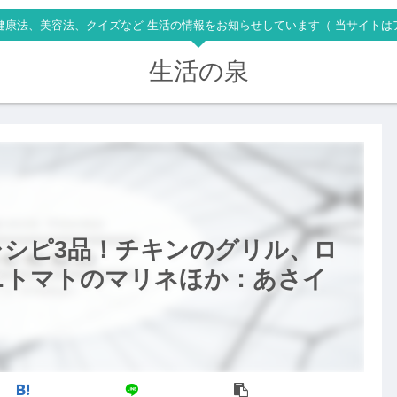
健康法、美容法、クイズなど 生活の情報をお知らせしています（ 当サイトは
生活の泉
レシピ3品！チキンのグリル、ロ
ニトマトのマリネほか：あさイ