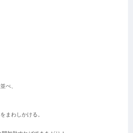
。
を並べ、
。
油をまわしかける。