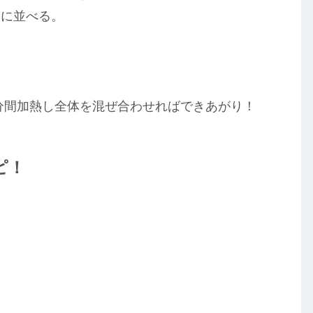
うに並べる。
。
0分間加熱し全体を混ぜ合わせればできあがり！
ピ！