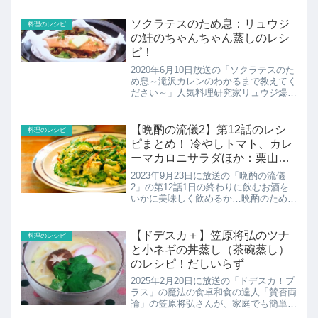
族がそのレシピを実践しリュウジさんの
レシピをやってよかった順にランキン
ソクラテスのため息：リュウジ
料理のレシピ
グ。ここではメインデ...
の鮭のちゃんちゃん蒸しのレシ
ピ！
2020年6月10日放送の「ソクラテスのた
め息～滝沢カレンのわかるまで教えてく
ださい～」人気料理研究家リュウジ爆速
激ウマレシピ。芸人のエハラマサヒロ家
族がそのレシピを実践しリュウジさんの
レシピをやってよかった順にランキン
【晩酌の流儀2】第12話のレシ
料理のレシピ
グ。ここではおかず部...
ピまとめ！ 冷やしトマト、カレ
ーマカロニサラダほか：栗山千
明
2023年9月23日に放送の「晩酌の流儀
2」の第12話1日の終わりに飲むお酒を
いかに美味しく飲めるか…晩酌のために
1日を行動する、一人の女性、伊澤美幸
(栗山千明)の物語。こちらでは第12話
（最終話）で紹介されたレシピのまとめ
【ドデスカ＋】笠原将弘のツナ
料理のレシピ
です！
と小ネギの丼蒸し（茶碗蒸し）
のレシピ！だしいらず
2025年2月20日に放送の「ドデスカ！プ
ラス」の魔法の食卓和食の達人「賛否両
論」の笠原将弘さんが、家庭でも簡単に
マネできる絶品レシピを伝授。こちらで