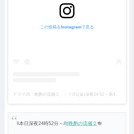
この投稿をInstagramで見る
ドラマ25「晩酌の流儀２」｜７/21(金)深夜24:52～第3話【テレビ東京公式】(@tx_banshaku)がシェアした投稿
\\本日深夜24時52分～//
#晩酌の流儀２
🍻