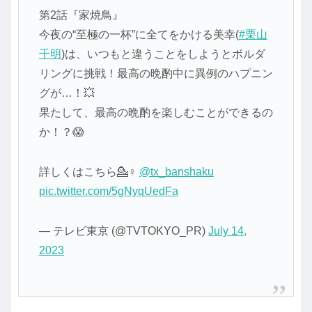
第2話『家焼鳥』
今夜の“至極の一杯”に全てをかける美幸(
#栗山
千明
)は、いつもと違うことをしようとボルダ
リングに挑戦！最高の晩酌中に異例のハプニン
グが…！💥
果たして、最高の晩酌を楽しむことができるの
か！？😱
詳しくはこちら💁♀️
@tx_banshaku
pic.twitter.com/5gNyqUedFa
— テレビ東京 (@TVTOKYO_PR)
July 14,
2023