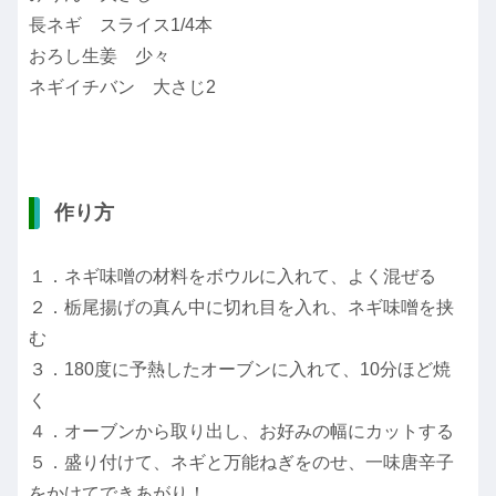
長ネギ スライス1/4本
おろし生姜 少々
ネギイチバン 大さじ2
作り方
１．ネギ味噌の材料をボウルに入れて、よく混ぜる
２．栃尾揚げの真ん中に切れ目を入れ、ネギ味噌を挟
む
３．180度に予熱したオーブンに入れて、10分ほど焼
く
４．オーブンから取り出し、お好みの幅にカットする
５．盛り付けて、ネギと万能ねぎをのせ、一味唐辛子
をかけてできあがり！