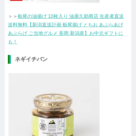
＞＞
栃尾の油揚げ 10枚入り 油屋久助商店 生産者直送
送料無料【新潟直送計画 栃尾揚げ とちお あぶらあげ
あぶらげ ご当地グルメ 長岡 新潟産】お中元ギフトに
も！
ネギイチバン