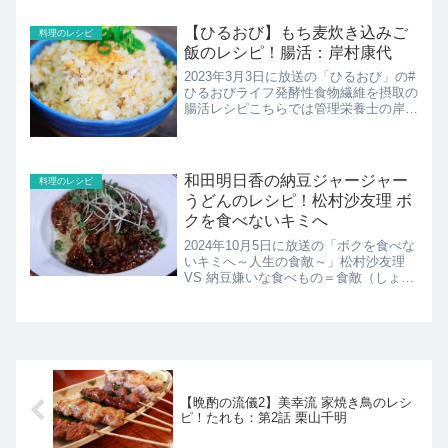
は丼サイズのジャンボ茶碗蒸しが登場。
お店の味をアレンジした、その名も笠原
【ひるおび】もち麦炊き込みご
料理のレシピ
流「丼蒸し」。“だ...
飯のレシピ！腸活：岸村康代
2023年3月3日に放送の「ひるおび」の#
ひるおびライフ発酵性食物繊維を摂取の
腸活レシピこちらでは管理栄養士の岸村
康代さんのもち麦を使用した炊き込みご
はん鶏むね肉と里芋のとろろ昆布炊き込
みご飯のレシピの紹介です。
和田明日香の納豆ジャージャー
料理のレシピ
うどんのレシピ！松村沙友理 ボ
クを食べないキミへ
2024年10月5日に放送の「ボクを食べな
いキミへ～人生の食敵～」松村沙友理
VS 納豆嫌いな食べもの＝食敵（しょく
てき）を克服する、異色の料理番組今回
は“さゆりんご”こと松村沙友理ＶＳ納豆
▽料理家・和田明日香が特別メニューを
伝授！和田明日...
【晩酌の流儀2】美幸流 家焼き鳥のレシ
ピ！たれも：第2話 栗山千明