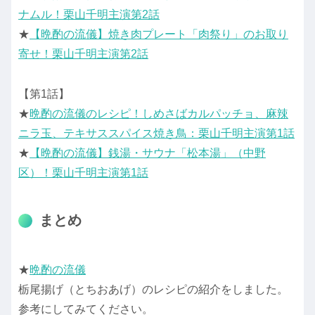
ナムル！栗山千明主演第2話
★
【晩酌の流儀】焼き肉プレート「肉祭り」のお取り
寄せ！栗山千明主演第2話
【第1話】
★
晩酌の流儀のレシピ！しめさばカルパッチョ、麻辣
ニラ玉、テキサススパイス焼き鳥：栗山千明主演第1話
★
【晩酌の流儀】銭湯・サウナ「松本湯」（中野
区）！栗山千明主演第1話
まとめ
★
晩酌の流儀
栃尾揚げ（とちおあげ）のレシピの紹介をしました。
参考にしてみてください。